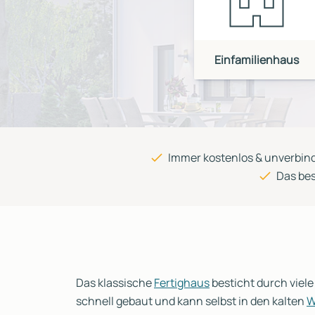
Reihenhaus
Containerhaus
Einliegerwohnung
Bungalow
Einfamilienhaus
Immer kostenlos & unverbind
Das bes
Das klassische
Fertighaus
besticht durch viele
schnell gebaut und kann selbst in den kalten
W