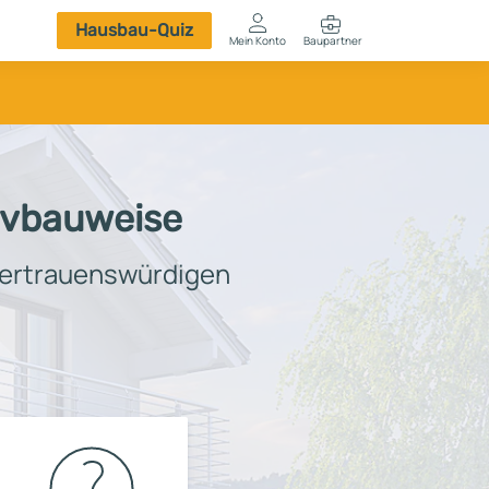
Hausbau-Quiz
Mein Konto
Baupartner
Anmelden
sivbauweise
vertrauenswürdigen