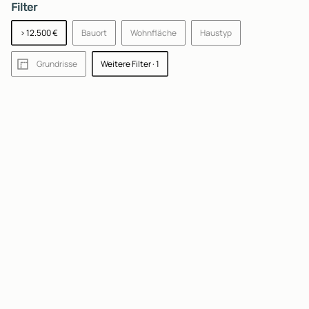
Filter
> 12.500 €
Bauort
Wohnfläche
Haustyp
Grundrisse
Weitere Filter
· 1