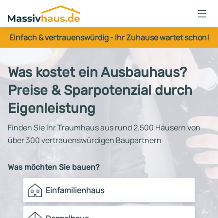
Massivhaus
Logo
Einfach & vertrauenswürdig - Ihr Zuhause wartet schon!
Anmelden
Was kostet ein Ausbauhaus?
Preise & Sparpotenzial durch
Eigenleistung
Finden Sie Ihr Traumhaus aus rund 2.500 Häusern von
über 300 vertrauenswürdigen Baupartnern
Was möchten Sie bauen?
Einfamilienhaus