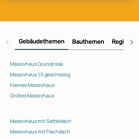
Gebäudethemen
Bauthemen
Regional
Massivhaus Grundrisse
Massivhaus 1,5 geschossig
Kleines Massivhaus
Großes Massivhaus
Massivhaus mit Satteldach
Massivhaus mit Flachdach