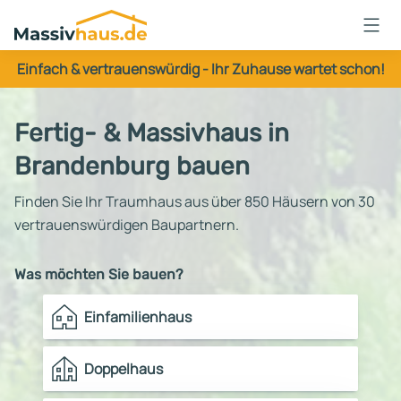
Massivhaus
Logo
Einfach & vertrauenswürdig - Ihr Zuhause wartet schon!
Anmelden
Fertig- & Massivhaus in
Brandenburg bauen
Finden Sie Ihr Traumhaus aus über 850 Häusern von 30
vertrauenswürdigen Baupartnern.
Was möchten Sie bauen?
Einfamilienhaus
Doppelhaus