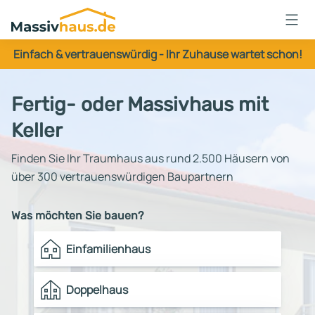
Massivhaus
Logo
Einfach & vertrauenswürdig - Ihr Zuhause wartet schon!
Anmelden
Fertig- oder Massivhaus mit
Keller
Finden Sie Ihr Traumhaus aus rund 2.500 Häusern von
über 300 vertrauenswürdigen Baupartnern
Was möchten Sie bauen?
Einfamilienhaus
Doppelhaus