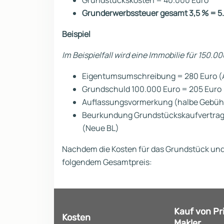
Grundstückskosten = 40.000 Euro
Grunderwerbssteuer gesamt 3,5 % = 5
Beispiel
Im Beispielfall wird eine Immobilie für 150.0
Eigentumsumschreibung = 280 Euro (Al
Grundschuld 100.000 Euro = 205 Euro (
Auflassungsvormerkung (halbe Gebühr) 
Beurkundung Grundstückskaufvertrag (
(Neue BL)
Nachdem die Kosten für das Grundstück und 
folgendem Gesamtpreis:
Kauf von Pri
Kosten
Makler