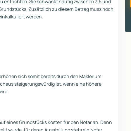
 zu entrichten. Sie schwankt häufig zwischen 3,5 und
s Grundstücks. Zusätzlich zu diesem Betrag muss noch
inkalkuliert werden.
erhöhen sich somit bereits durch den Makler um
urchaus steigerungswürdig ist, wenn eine höhere
ird.
auf eines Grundstücks Kosten für den Notar an. Denn
llt wurde, für deren Ausstellung stets ein Notar