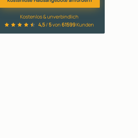
Kostenlose Hausangebote anfordern
Kostenlos & unverbindlich
4,5
/
5
von
61599
Kunden