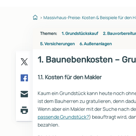
Reihenhaus
Containerhaus
Einliegerwohnung
Bungalow
Massivhaus-Preise: Kosten & Beispiele für den 
Themen:
1. Grundstückskauf
2. Bauvorbereitu
5. Versicherungen
6. Außenanlagen
1. Baunebenkosten – Gr
Twitter
1.1. Kosten für den Makler
Facebook
Kaum ein Grundstück kann heute noch ohne M
E-
ist dem Bauherren zu gratulieren, denn da
mail
Wenn aber ein Makler mit der Suche nach 
passende Grundstück?
) beauftragt wird, da
Seite
drucken
bezahlen.