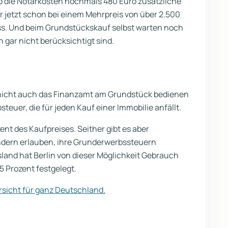
o die Notarkosten nochmals 480 Euro zusätzliche
r jetzt schon bei einem Mehrpreis von über 2.500
ss. Und beim Grundstückskauf selbst warten noch
 gar nicht berücksichtigt sind.
h nicht auch das Finanzamt am Grundstück bedienen
teuer, die für jeden Kauf einer Immobilie anfällt.
ent des Kaufpreises. Seither gibt es aber
ndern erlauben, ihre Grunderwerbssteuern
sland hat Berlin von dieser Möglichkeit Gebrauch
 Prozent festgelegt.
rsicht für ganz Deutschland.