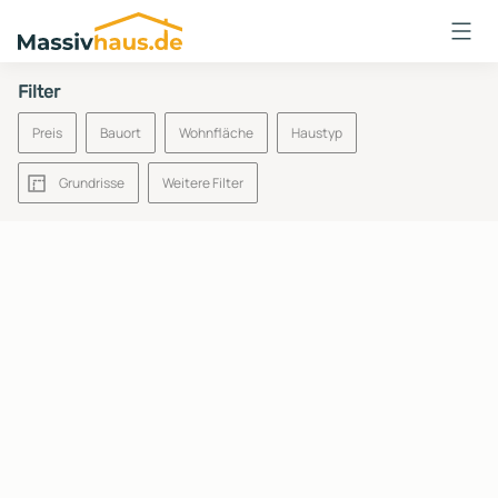
Massivhaus
Logo
Filter
Anmelden
Preis
Bauort
Wohnfläche
Haustyp
Grundrisse
Weitere Filter