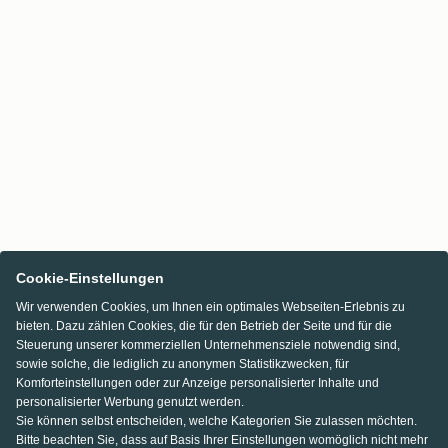
Cookie-Einstellungen
Wir verwenden Cookies, um Ihnen ein optimales Webseiten-Erlebnis zu
bieten. Dazu zählen Cookies, die für den Betrieb der Seite und für die
Steuerung unserer kommerziellen Unternehmensziele notwendig sind,
sowie solche, die lediglich zu anonymen Statistikzwecken, für
Komforteinstellungen oder zur Anzeige personalisierter Inhalte und
personalisierter Werbung genutzt werden.
Sie können selbst entscheiden, welche Kategorien Sie zulassen möchten.
Bitte beachten Sie, dass auf Basis Ihrer Einstellungen womöglich nicht mehr