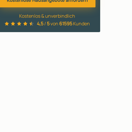
Kostenlose Hausangebote anfordern
Kostenlos & unverbindlich
4,5
/
5
von
61595
Kunden