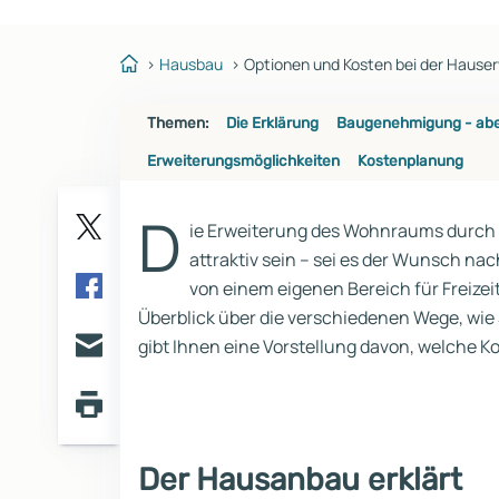
Reihenhaus
Containerhaus
Einliegerwohnung
Bungalow
Hausbau
Optionen und Kosten bei der Hause
Themen:
Die Erklärung
Baugenehmigung - ab
Erweiterungsmöglichkeiten
Kostenplanung
D
ie Erweiterung des Wohnraums durch
Twitter
attraktiv sein – sei es der Wunsch na
von einem eigenen Bereich für Freizei
Facebook
Überblick über die verschiedenen Wege, wie
gibt Ihnen eine Vorstellung davon, welche K
E-
mail
Seite
drucken
Der Hausanbau erklärt