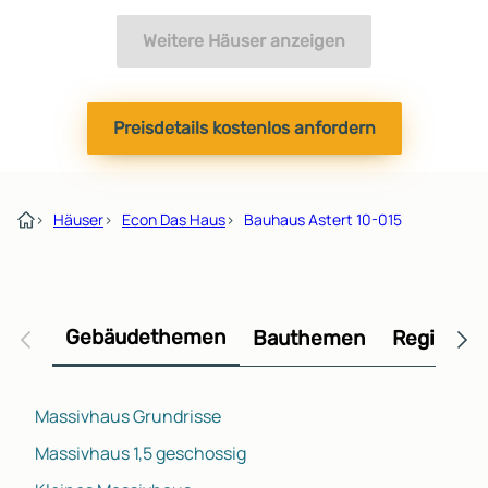
Weitere Häuser anzeigen
Preisdetails kostenlos anfordern
›
Häuser
›
Econ Das Haus
›
Bauhaus Astert 10-015
Gebäudethemen
Bauthemen
Regional
Massivhaus Grundrisse
Massivhaus 1,5 geschossig