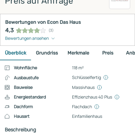
Preis auf Anfrage
Bewertungen von Econ Das Haus
4,3
(3)
Bewertungen ansehen
Überblick
Grundriss
Merkmale
Preis
Anb
Wohnfläche
118 m²
Schlüsselfertig
Ausbaustufe
Bauweise
Massivhaus
Energiestandard
Effizienzhaus 40 Plus
Dachform
Flachdach
Hausart
Einfamilienhaus
Beschreibung