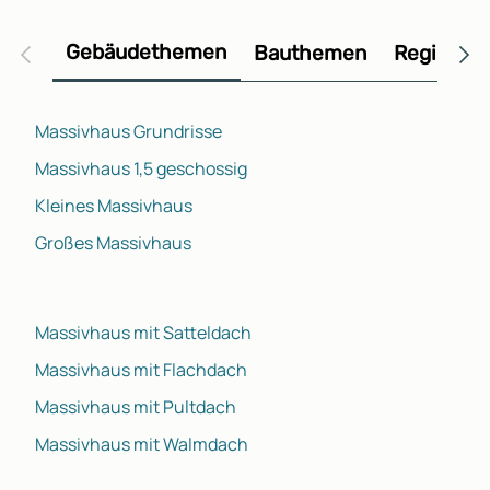
Gebäudethemen
Bauthemen
Regional
Massivhaus Grundrisse
Massivhaus 1,5 geschossig
Kleines Massivhaus
Großes Massivhaus
Massivhaus mit Satteldach
Massivhaus mit Flachdach
Massivhaus mit Pultdach
Massivhaus mit Walmdach