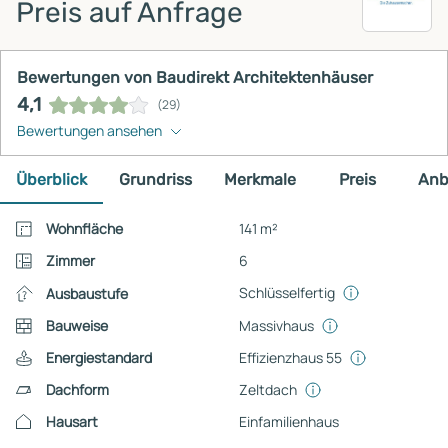
Preis auf Anfrage
Bewertungen von Baudirekt Architektenhäuser
4,1
(29)
Bewertungen ansehen
Überblick
Grundriss
Merkmale
Preis
Anb
Wohnfläche
141 m²
Zimmer
6
Schlüsselfertig
Ausbaustufe
Bauweise
Massivhaus
Energiestandard
Effizienzhaus 55
Dachform
Zeltdach
Hausart
Einfamilienhaus