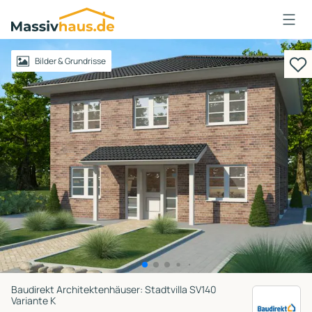
Massivhaus
Logo
Anmelden
Bilder & Grundrisse
Baudirekt Architektenhäuser: Stadtvilla SV140
Variante K