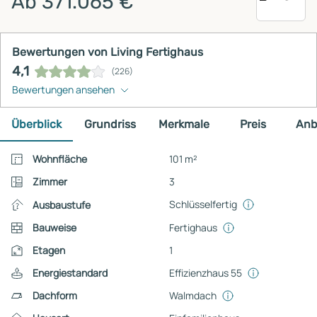
Ab 371.065 €
Bewertungen von Living Fertighaus
4,1
(226)
Bewertungen ansehen
Überblick
Grundriss
Merkmale
Preis
Anb
Wohnfläche
101 m²
Zimmer
3
Schlüsselfertig
Ausbaustufe
Bauweise
Fertighaus
Etagen
1
Energiestandard
Effizienzhaus 55
Dachform
Walmdach