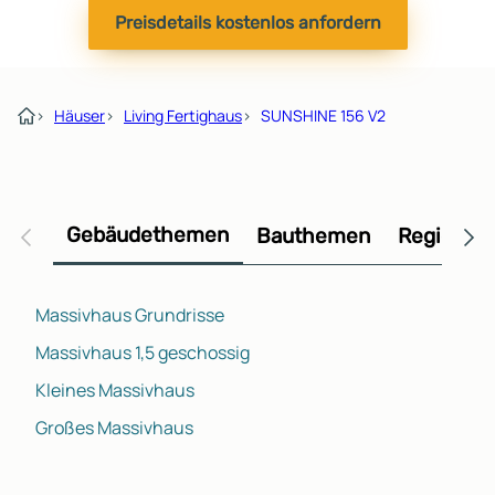
Preisdetails kostenlos anfordern
›
Häuser
›
Living Fertighaus
›
SUNSHINE 156 V2
Gebäudethemen
Bauthemen
Regional
Massivhaus Grundrisse
Massivhaus 1,5 geschossig
Kleines Massivhaus
Großes Massivhaus