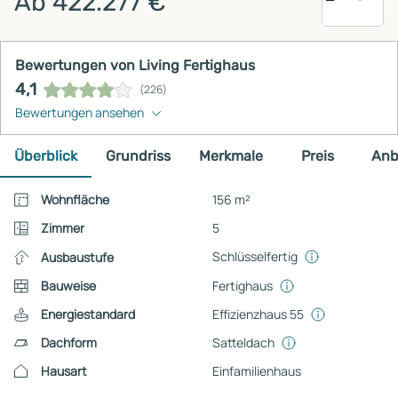
Ab 422.277 €
Bewertungen von Living Fertighaus
4,1
(226)
Bewertungen ansehen
Überblick
Grundriss
Merkmale
Preis
Anb
Wohnfläche
156 m²
Zimmer
5
Schlüsselfertig
Ausbaustufe
Bauweise
Fertighaus
Energiestandard
Effizienzhaus 55
Dachform
Satteldach
Hausart
Einfamilienhaus