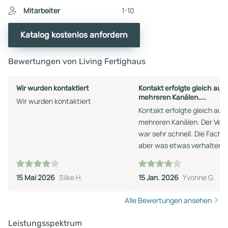
Mitarbeiter
1-10
Katalog kostenlos anfordern
Bewertungen von Living Fertighaus
Wir wurden kontaktiert
Kontakt erfolgte gleich auf
mehreren Kanälen....
Wir wurden kontaktiert
Kontakt erfolgte gleich auf
mehreren Kanälen. Der Vert
war sehr schnell. Die Fachp
aber was etwas verhalten i
ihrer Ansprache. Wir werde
voraussichtlich keinen Term
15 Mai 2026
Silke H.
15 Jan. 2026
Yvonne G.
machen - zu viel Auswahl 
keinen Sinn.
Alle Bewertungen ansehen
Leistungsspektrum