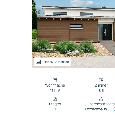
Reihenhaus
Containerhaus
Einliegerwohnung
Bungalow
Bilder & Grundrisse
Wohnfläche
Zimmer
131 m²
8,5
Etagen
Energiestandard
1
Effizienzhaus 55