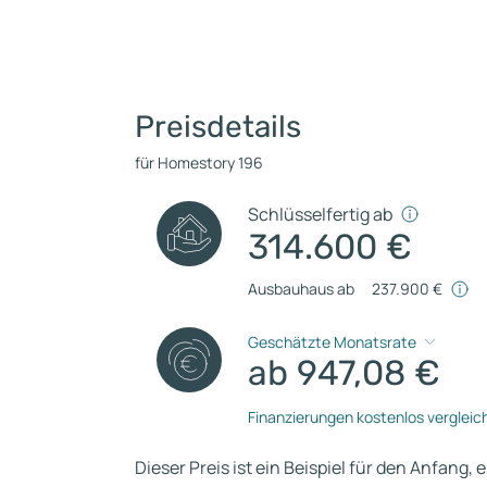
Preisdetails
für Homestory 196
Schlüsselfertig ab
314.600 €
Ausbauhaus ab
237.900 €
Geschätzte Monatsrate
ab 947,08 €
Finanzierungen kostenlos vergleic
Dieser Preis ist ein Beispiel für den Anfang, 