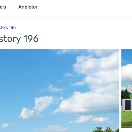
eis
Anbieter
NER
THEMENWELT
tory 196
tory 196