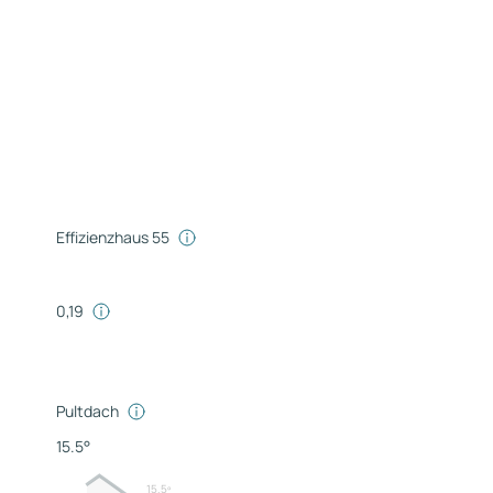
Effizienzhaus 55
0,19
Pultdach
15.5°
15.5º