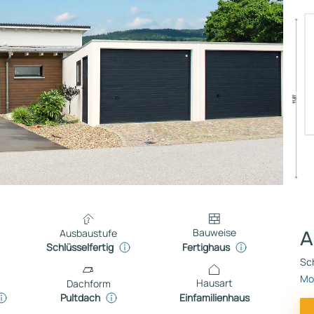
Bauweise
Ausbaustufe
A
Fertighaus
Schlüsselfertig
Sch
Mo
Hausart
Dachform
Einfamilienhaus
Pultdach