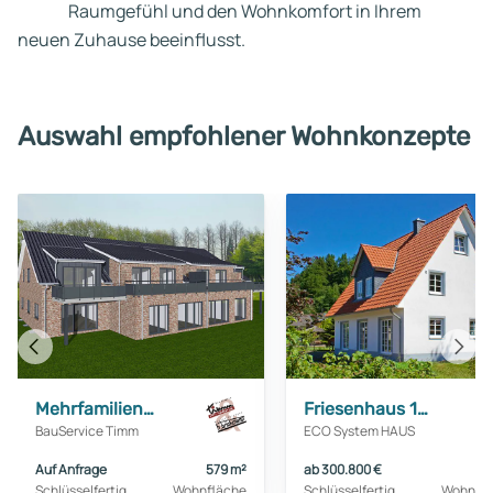
Raumgefühl und den Wohnkomfort in Ihrem
neuen Zuhause beeinflusst.
Auswahl empfohlener Wohnkonzepte
Vorheriges
Näch
Haus
Haus
Mehrfamilienhaus mit 8 WE
Friesenhaus 140
BauService Timm
ECO System HAUS
Auf Anfrage
579 m²
ab 300.800 €
14
Schlüsselfertig
Wohnfläche
Schlüsselfertig
Wohnflä