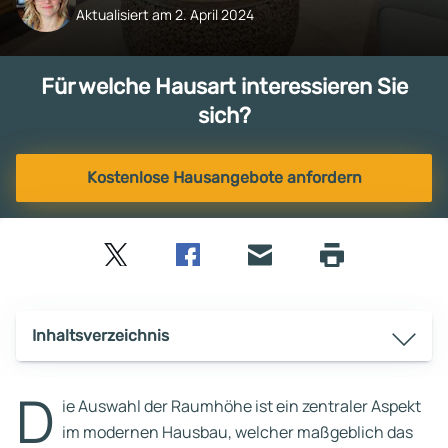
Aktualisiert am 2. April 2024
Für welche Hausart interessieren Sie
sich?
Kostenlose Hausangebote anfordern
Twitter
Facebook
E-
Seite
drucken
mail
Inhaltsverzeichnis
D
ie Auswahl der Raumhöhe ist ein zentraler Aspekt
im modernen Hausbau, welcher maßgeblich das