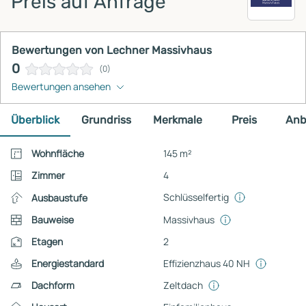
Preis auf Anfrage
Bewertungen von Lechner Massivhaus
0
(0)
Bewertungen ansehen
Überblick
Grundriss
Merkmale
Preis
Anb
Wohnfläche
145 m²
Zimmer
4
Schlüsselfertig
Ausbaustufe
Bauweise
Massivhaus
Etagen
2
Energiestandard
Effizienzhaus 40 NH
Dachform
Zeltdach