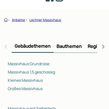
›
Anbieter
›
Lechner Massivhaus
Gebäudethemen
Bauthemen
Regional
Massivhaus Grundrisse
Massivhaus 1,5 geschossig
Kleines Massivhaus
Großes Massivhaus
Massivhaus mit Satteldach