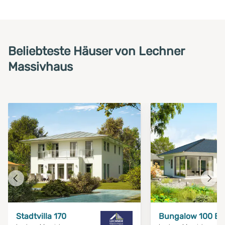
Beliebteste Häuser von Lechner
Massivhaus
Vorheriges
Näch
Haus
Haus
Stadtvilla 170
Bungalow 100 B