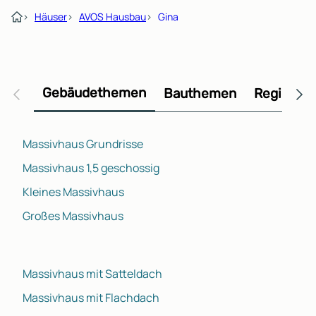
›
Häuser
›
AVOS Hausbau
›
Gina
Gebäudethemen
Bauthemen
Regional
Massivhaus Grundrisse
Massivhaus 1,5 geschossig
Kleines Massivhaus
Großes Massivhaus
Massivhaus mit Satteldach
Massivhaus mit Flachdach