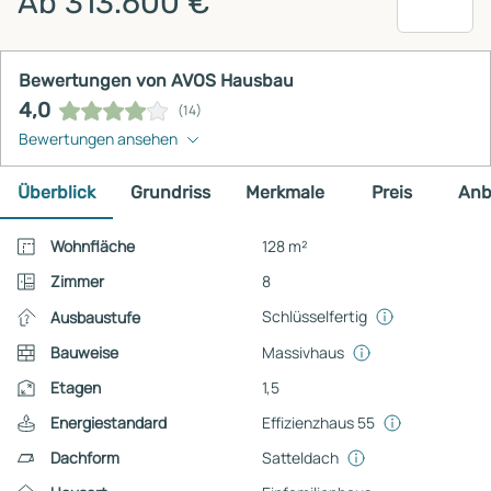
Ab 313.600 €
Bewertungen von AVOS Hausbau
4,0
(14)
Bewertungen ansehen
Überblick
Grundriss
Merkmale
Preis
Anb
Wohnfläche
128 m²
Zimmer
8
Schlüsselfertig
Ausbaustufe
Bauweise
Massivhaus
Etagen
1,5
Energiestandard
Effizienzhaus 55
Dachform
Satteldach