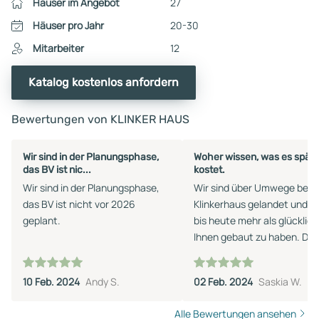
Häuser im Angebot
27
Häuser pro Jahr
20-30
Mitarbeiter
12
Katalog kostenlos anfordern
Bewertungen von KLINKER HAUS
Wir sind in der Planungsphase,
Woher wissen, was es späte
das BV ist nic...
kostet.
Wir sind in der Planungsphase,
Wir sind über Umwege bei
das BV ist nicht vor 2026
Klinkerhaus gelandet und si
geplant.
bis heute mehr als glücklich
Ihnen gebaut zu haben. Da
waren wir erst bei einer
namenhaften Franchise-
10 Feb. 2024
Andy S.
02 Feb. 2024
Saskia W.
Baufirma, da wir sonst (so
dachten wir) nicht an die
Alle Bewertungen ansehen
Grundstücke ran gekomme