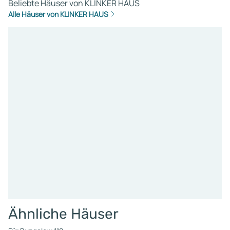
Beliebte Häuser von KLINKER HAUS
unserm Finanzierer sind wir
Alle Häuser von KLINKER HAUS
bei Klinkerhaus gelandet. Hi
haben wir vor Unterschrift
bereits alles prüfen und
besprechen können und hie
wurde uns bewusst, wieviel
man sich nehmen sollte am
Anfang um alle Wünsche
abzufragen und uns somit e
konkretes und korrektes
Angebot nach unseren
Vorstellungen machen zu
können. Da hieß es nicht,: 
nun hätten wir gern noch 1
Euro dafür und 7T Euro hierf
wie zuvor. Auch haben den 
Häuser von vornherein glei
eine bessere Qualität, höh
Ähnliche Häuser
Standard und Ausstattung 