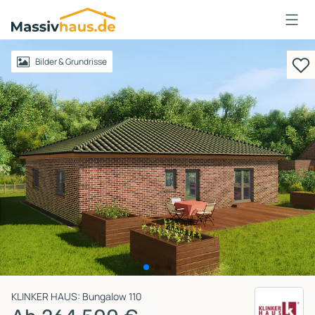
Massivhaus
Logo
Anmelden
Bilder & Grundrisse
KLINKER HAUS: Bungalow 110