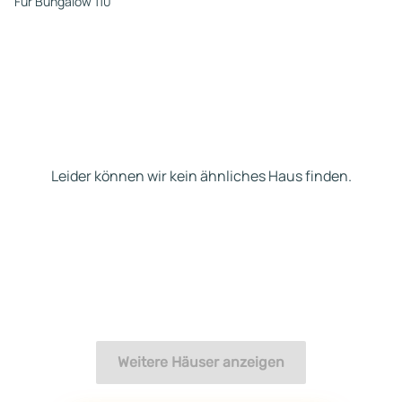
Und der Haken kommt nich
Für Bungalow 110
Ende kostetet es sogar wen
als der erste Bauvertrag un
unsere Bausachverständig
waren auch mehr als happy.
auch, wir hatten keine
überraschten Kosten mehr, 
Budget über und konnten s
zügig mit der Außenanlage
Leider können wir kein ähnliches Haus finden.
starten. Daraus entstand 
und Garten mit Herz.
Weitere Häuser anzeigen