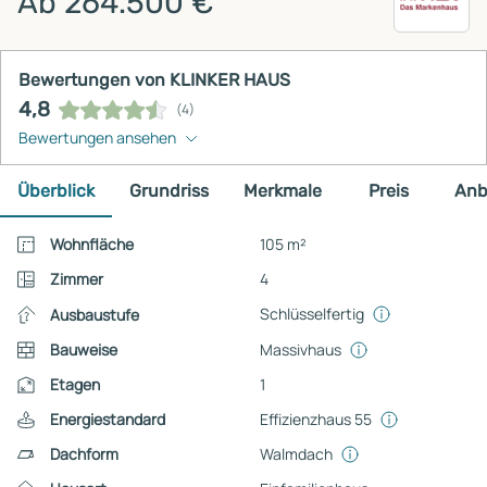
Ab 264.500 €
Bewertungen von KLINKER HAUS
4,8
(4)
Bewertungen ansehen
Überblick
Grundriss
Merkmale
Preis
Anb
Wohnfläche
105 m²
Zimmer
4
Schlüsselfertig
Ausbaustufe
Bauweise
Massivhaus
Etagen
1
Energiestandard
Effizienzhaus 55
Dachform
Walmdach