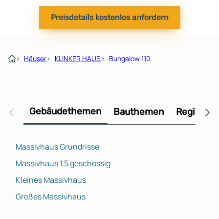
Preisdetails kostenlos anfordern
›
Häuser
›
KLINKER HAUS
›
Bungalow 110
Gebäudethemen
Bauthemen
Regional
Massivhaus Grundrisse
Massivhaus 1,5 geschossig
Kleines Massivhaus
Großes Massivhaus