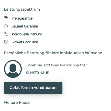
wären. Wir haben nach
Leistungsspektrum
Unterschrift schnell
mitbekommen, wie dort der
Preisgarantie
Hase läuft. Es warteten auf
Bauzeit Garantie
versteckte Kosten, keine
Individuelle Planung
Transparenz, sittenwidrige
Verträge und vieles Schlechte
Blower Door Test
mehr. Es war wie ein Fass o
Boden. Man sagte uns am E
Persönliche Beratung für Ihre individuellen Wünsche
als wir uns trennten, dass
unsere Ansprüche für den I
Finden Sie jetzt Ihren Ansprechpartner
Haustypen viel zu hoch und
KLINKER HAUS
individuell waren und man h
uns niemals als Kunden unt
Vertrag nehmen dürfen. Ha
Jetzt Termin vereinbaren
sie aber, da der Vertrieb so
geldgierig ist, dass
Weitere Häuser
weitestgehend alles
mitgenommen wird. Dank