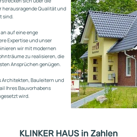
erstrecken sich über die
r herausragende Qualität und
 sind.
 an auf eine enge
re Expertise und unser
inieren wir mit modernen
nträume zu realisieren, die
chsten Ansprüchen genügen.
 Architekten, Bauleitern und
tail Ihres Bauvorhabens
gesetzt wird.
KLINKER HAUS in Zahlen