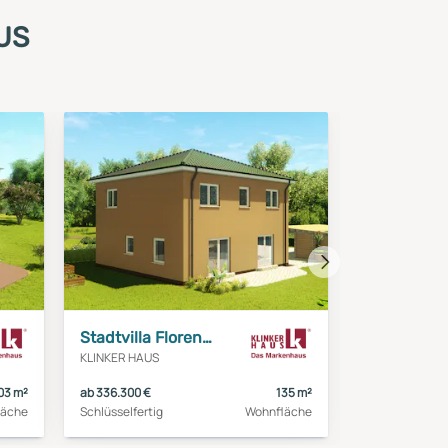
US
Nächstes
Haus
Stadtvilla Florenz 4
KLINKER HAUS
03 m²
ab 336.300 €
135 m²
läche
Schlüsselfertig
Wohnfläche