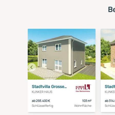
B
Vorheriges
Haus
Stadtvilla Grosseto 1
KLINKER HAUS
KLINKE
ab 293.400 €
103 m²
ab 314
Schlüsselfertig
Wohnfläche
Schlüss