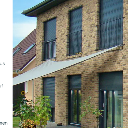
.
aus
uf
hmen