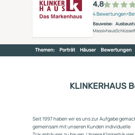
Reihenhaus
4,8
Containerhaus
Einliegerwohnung
·
4 Bewertungen
Be
Bungalow
Bauweise:
Ausbaustu
Massivhaus
Schlüsself
Themen:
Porträt
Häuser
Bewertungen
KLINKERHAUS Bern
Seit 1997 haben wir es uns zur Aufgabe gemac
gemeinsam mit unseren Kunden individuelle
Traumhäuser zu bauen. Unsere Klinkerhäuser