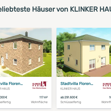
eliebteste Häuser von KLINKER HA
Stadtvilla Florenz 3
Stadtvilla Florenz 2
R HAUS
KLINKER HAUS
.000 €
117 m²
ab 291.600 €
1
elfertig
Wohnfläche
Schlüsselfertig
Wohnf