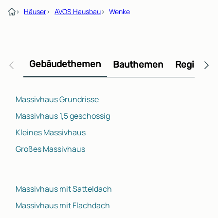
›
Häuser
›
AVOS Hausbau
›
Wenke
Gebäudethemen
Bauthemen
Regional
Massivhaus Grundrisse
Massivhaus 1,5 geschossig
Kleines Massivhaus
Großes Massivhaus
Massivhaus mit Satteldach
Massivhaus mit Flachdach