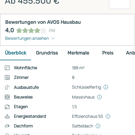
Ab 455.500 €
Bewertungen von AVOS Hausbau
4,0
(14)
Bewertungen ansehen
Überblick
Grundriss
Merkmale
Preis
Anb
Wohnfläche
188 m²
Zimmer
8
Schlüsselfertig
Ausbaustufe
Bauweise
Massivhaus
Etagen
1,5
Energiestandard
Effizienzhaus 55
Dachform
Satteldach