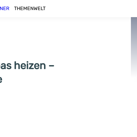
NER
THEMENWELT
as heizen –
e