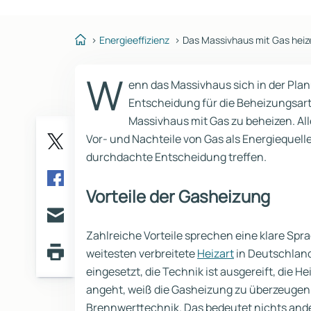
Reihenhaus
Containerhaus
Einliegerwohnung
Bungalow
Energieeffizienz
Das Massivhaus mit Gas heize
W
enn das Massivhaus sich in der Pl
Entscheidung für die Beheizungsart t
Massivhaus mit Gas zu beheizen. All
Vor- und Nachteile von Gas als Energiequell
durchdachte Entscheidung treffen.
Twitter
Vorteile der Gasheizung
Facebook
E-
Zahlreiche Vorteile sprechen eine klare Spr
mail
weitesten verbreitete
Heizart
in Deutschland 
Seite
eingesetzt, die Technik ist ausgereift, die He
drucken
angeht, weiß die Gasheizung zu überzeugen
Brennwerttechnik. Das bedeutet nichts ande