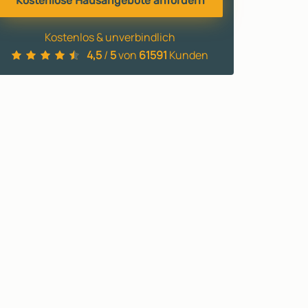
Kostenlose Hausangebote anfordern
Kostenlos & unverbindlich
4,5
/
5
von
61591
Kunden