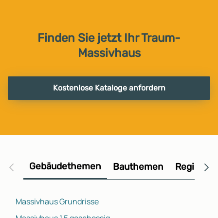
Finden Sie jetzt Ihr Traum-
Massivhaus
Kostenlose Kataloge anfordern
Gebäudethemen
Bauthemen
Regional
Massivhaus Grundrisse
Massivhaus 1,5 geschossig