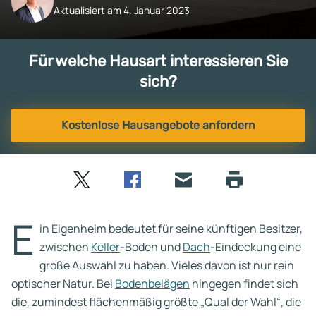
Aktualisiert am 4. Januar 2023
Für welche Hausart interessieren Sie
sich?
Kostenlose Hausangebote anfordern
Twitter
Facebook
E-
Seite
drucken
mail
E
in Eigenheim bedeutet für seine künftigen Besitzer,
zwischen
Keller
-Boden und
Dach
-Eindeckung eine
große Auswahl zu haben. Vieles davon ist nur rein
optischer Natur. Bei
Bodenbelägen
hingegen findet sich
die, zumindest flächenmäßig größte „Qual der Wahl“, die