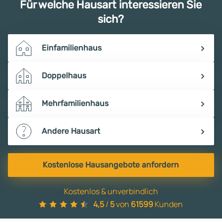
Für welche Hausart interessieren Sie
sich?
Einfamilienhaus
Doppelhaus
Mehrfamilienhaus
Andere Hausart
Kostenlose Hausangebote anfordern
Kostenlos & unverbindlich
4,5
/
5
von
61599
Kunden