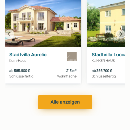
Vorheriges
Näch
Haus
Haus
Stadtvilla Aurelio
Stadtvilla Lucca 
Kern-Haus
KLINKER HAUS
ab 585.900 €
213 m²
ab 356.700 €
Schlüsselfertig
Wohnfläche
Schlüsselfertig
Alle anzeigen