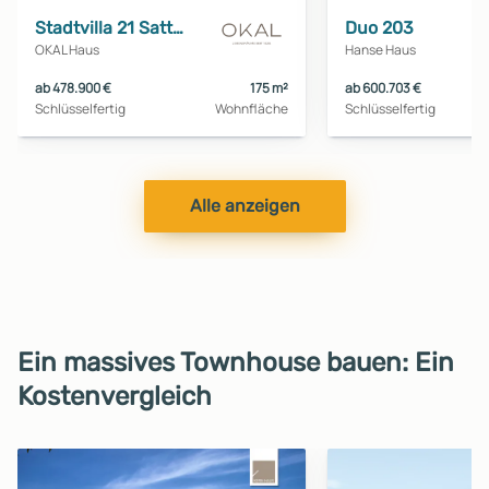
Stadtvilla 21 Satteldach
Duo 203
OKAL Haus
Hanse Haus
ab 478.900 €
175 m²
ab 600.703 €
Schlüsselfertig
Wohnfläche
Schlüsselfertig
Alle anzeigen
Ein massives Townhouse bauen: Ein
Kostenvergleich