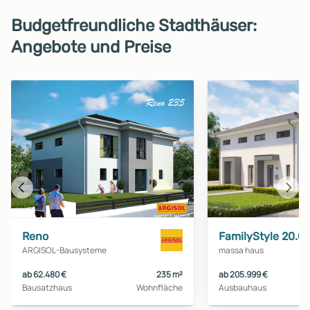
Budgetfreundliche Stadthäuser:
Angebote und Preise
Vorheriges
Näch
Haus
Haus
Reno
FamilyStyle 20.
ARGISOL-Bausysteme
massa haus
ab 62.480 €
235 m²
ab 205.999 €
Bausatzhaus
Wohnfläche
Ausbauhaus