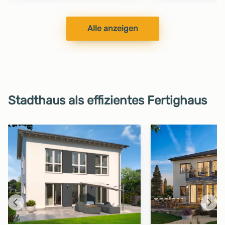
Alle anzeigen
Stadthaus als effizientes Fertighaus
Vorheriges
Näch
Haus
Haus