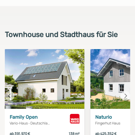
Townhouse und Stadthaus für Sie
Vorheriges
Näch
Haus
Haus
Family Open
Naturio
Vario-Haus - Deutschland
Fingerhut Haus
ab 391.970 €
138 m²
ab 425.352 €