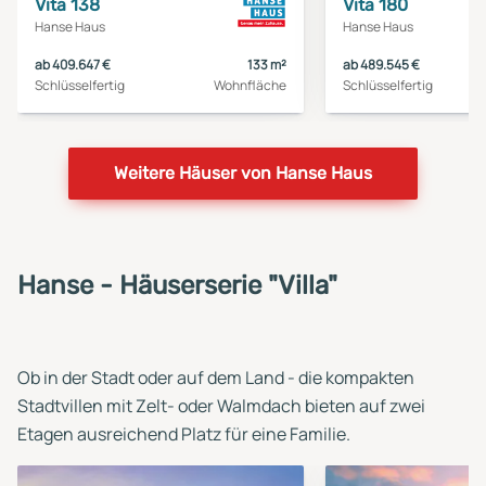
Vita 138
Vita 180
Hanse Haus
Hanse Haus
ab 409.647 €
133 m²
ab 489.545 €
Schlüsselfertig
Wohnfläche
Schlüsselfertig
Weitere Häuser von Hanse Haus
Hanse - Häuserserie "Villa"
Ob in der Stadt oder auf dem Land - die kompakten
Stadtvillen mit Zelt- oder Walmdach bieten auf zwei
Etagen ausreichend Platz für eine Familie.