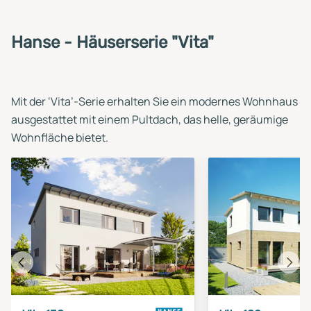
Hanse - Häuserserie "Vita"
Mit der ‘Vita’-Serie erhalten Sie ein modernes Wohnhaus
ausgestattet mit einem Pultdach, das helle, geräumige
Wohnfläche bietet.
Vorheriges
Näch
Haus
Haus