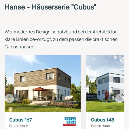
Hanse - Häuserserie "Cubus"
Wer modernes Design schätzt und bei der Architektur
klare Linien bevorzugt, zu dem passen die praktischen
Cubushäuser.
Vorheriges
Näch
Haus
Haus
Cubus 167
Cubus 148
Hanse Haus
Hanse Haus