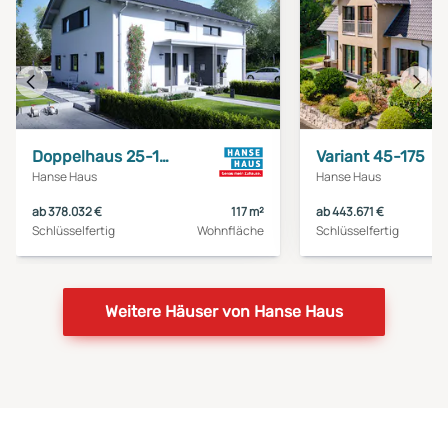
Vorheriges
Näch
Haus
Haus
Doppelhaus 25-125
Variant 45-175
Hanse Haus
Hanse Haus
ab 378.032 €
117 m²
ab 443.671 €
Schlüsselfertig
Wohnfläche
Schlüsselfertig
Weitere Häuser von Hanse Haus