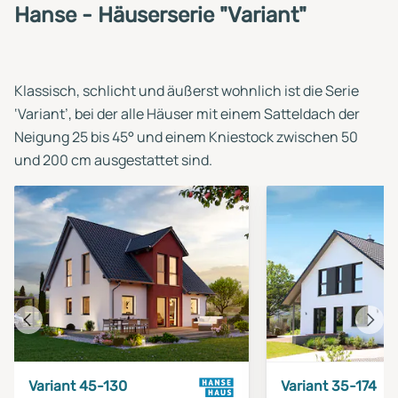
Hanse - Häuserserie "Variant"
Klassisch, schlicht und äußerst wohnlich ist die Serie
‘Variant’, bei der alle Häuser mit einem Satteldach der
Neigung 25 bis 45° und einem Kniestock zwischen 50
und 200 cm ausgestattet sind.
Vorheriges
Näch
Haus
Haus
Variant 45-130
Variant 35-174