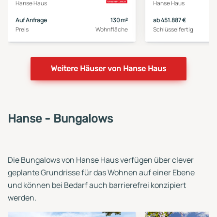
Hanse Haus
Hanse Haus
Auf Anfrage
130 m²
ab 451.887 €
Preis
Wohnfläche
Schlüsselfertig
Weitere Häuser von Hanse Haus
Hanse - Bungalows
Die Bungalows von Hanse Haus verfügen über clever
geplante Grundrisse für das Wohnen auf einer Ebene
und können bei Bedarf auch barrierefrei konzipiert
werden.