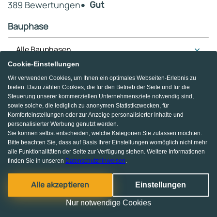
389 Bewertungen
Gut
Bauphase
Alle Bauphasen
Cookie-Einstellungen
Bauort
Wir verwenden Cookies, um Ihnen ein optimales Webseiten-Erlebnis zu
bieten. Dazu zählen Cookies, die für den Betrieb der Seite und für die
z.B. 12345 oder Berlin
Steuerung unserer kommerziellen Unternehmensziele notwendig sind,
sowie solche, die lediglich zu anonymen Statistikzwecken, für
Komforteinstellungen oder zur Anzeige personalisierter Inhalte und
51%
5-Sterne
personalisierter Werbung genutzt werden.
Sie können selbst entscheiden, welche Kategorien Sie zulassen möchten.
24%
4-Sterne
Bitte beachten Sie, dass auf Basis Ihrer Einstellungen womöglich nicht mehr
13%
3-Sterne
alle Funktionalitäten der Seite zur Verfügung stehen. Weitere Informationen
3%
2-Sterne
finden Sie in unseren
Datenschutzhinweisen
.
8%
1-Sterne
Alle akzeptieren
Einstellungen
KI Chat
Nur notwendige Cookies
Echte Erfahrungen von verifizierten Interessenten