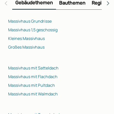
Gebäudethemen
Bauthemen
Regional
Massivhaus Grundrisse
Massivhaus 1,5 geschossig
Kleines Massivhaus
Großes Massivhaus
Massivhaus mit Satteldach
Massivhaus mit Flachdach
Massivhaus mit Pultdach
Massivhaus mit Walmdach