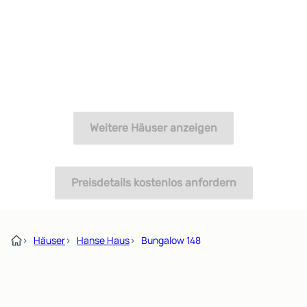
Weitere Häuser anzeigen
Preisdetails kostenlos anfordern
›
Häuser
›
Hanse Haus
›
Bungalow 148