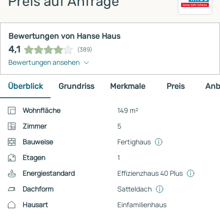
Preis auf Anfrage
Bewertungen von Hanse Haus
4,1
(389)
Bewertungen ansehen
Überblick
Grundriss
Merkmale
Preis
Anb
Wohnfläche
149 m²
Zimmer
5
Bauweise
Fertighaus
Etagen
1
Energiestandard
Effizienzhaus 40 Plus
Dachform
Satteldach
Hausart
Einfamilienhaus