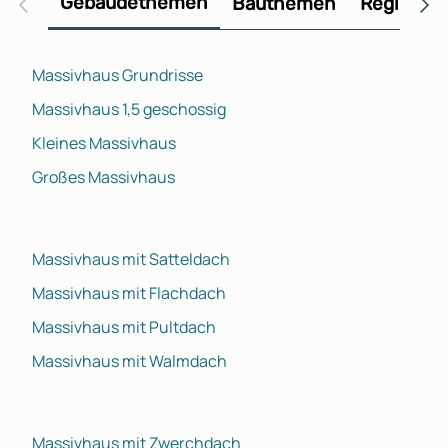
Gebäudethemen
Bauthemen
Regional
Massivhaus Grundrisse
Massivhaus 1,5 geschossig
Kleines Massivhaus
Großes Massivhaus
Massivhaus mit Satteldach
Massivhaus mit Flachdach
Massivhaus mit Pultdach
Massivhaus mit Walmdach
Massivhaus mit Zwerchdach