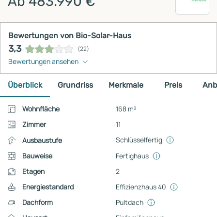
Ab 483.990 €
Bewertungen von Bio-Solar-Haus
3,3
(22)
Bewertungen ansehen
Überblick
Grundriss
Merkmale
Preis
Anb
Wohnfläche
168 m²
Zimmer
11
Schlüsselfertig
Ausbaustufe
Bauweise
Fertighaus
Etagen
2
Energiestandard
Effizienzhaus 40
Dachform
Pultdach