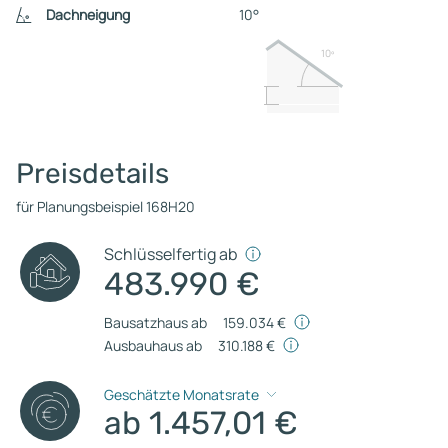
Dachneigung
10°
10º
Preisdetails
für Planungsbeispiel 168H20
Schlüsselfertig ab
483.990 €
Bausatzhaus ab
159.034 €
Ausbauhaus ab
310.188 €
Geschätzte Monatsrate
ab 1.457,01 €