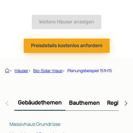
Weitere Häuser anzeigen
Preisdetails kostenlos anfordern
›
Häuser
›
Bio-Solar-Haus
›
Planungsbeispiel 151H15
Gebäudethemen
Bauthemen
Regional
Massivhaus Grundrisse