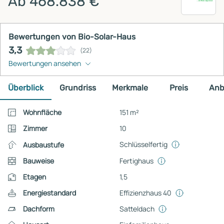
Ab 468.838 €
Bewertungen von Bio-Solar-Haus
3,3
(22)
Bewertungen ansehen
Überblick
Grundriss
Merkmale
Preis
Anb
Wohnfläche
151 m²
Zimmer
10
Schlüsselfertig
Ausbaustufe
Bauweise
Fertighaus
Etagen
1,5
Energiestandard
Effizienzhaus 40
Dachform
Satteldach