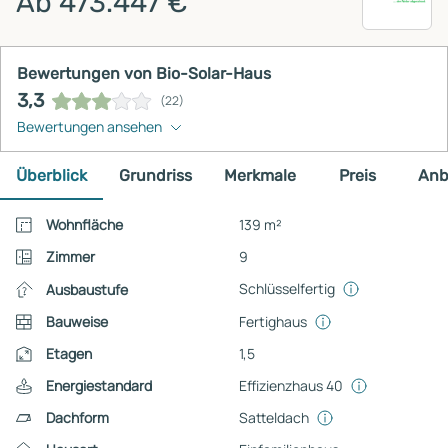
Ab 473.447 €
Bewertungen von Bio-Solar-Haus
3,3
(22)
Bewertungen ansehen
Überblick
Grundriss
Merkmale
Preis
Anb
Wohnfläche
139 m²
Zimmer
9
Schlüsselfertig
Ausbaustufe
Bauweise
Fertighaus
Etagen
1,5
Energiestandard
Effizienzhaus 40
Dachform
Satteldach