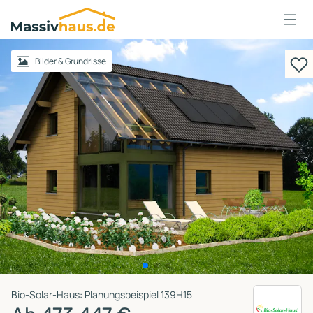
Massivhaus
Logo
Anmelden
Bilder & Grundrisse
Bio-Solar-Haus: Planungsbeispiel 139H15