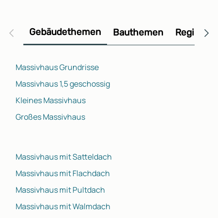
Gebäudethemen
Bauthemen
Regional
Massivhaus Grundrisse
Massivhaus 1,5 geschossig
Kleines Massivhaus
Großes Massivhaus
Massivhaus mit Satteldach
Massivhaus mit Flachdach
Massivhaus mit Pultdach
Massivhaus mit Walmdach