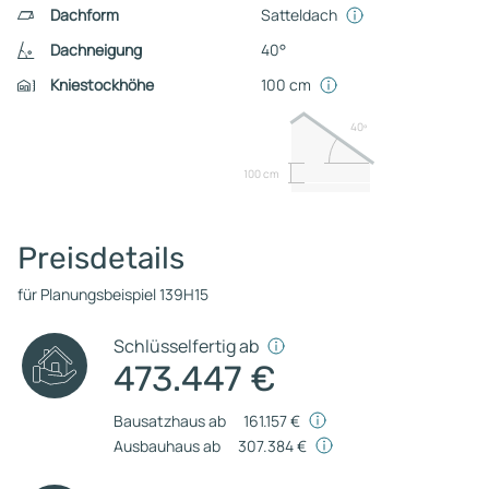
Dachform
Satteldach
Dachneigung
40°
Kniestockhöhe
100 cm
40º
100 cm
Preisdetails
für Planungsbeispiel 139H15
Schlüsselfertig ab
473.447 €
Bausatzhaus ab
161.157 €
Ausbauhaus ab
307.384 €