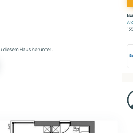
Bu
Ar
135
 zu diesem Haus herunter: