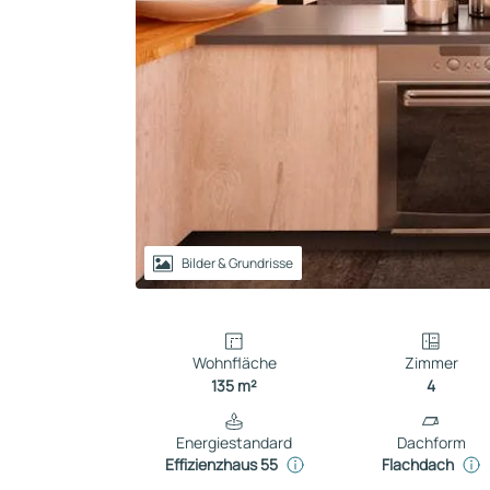
Reihenhaus
Containerhaus
Einliegerwohnung
Bungalow
Bilder & Grundrisse
Wohnfläche
Zimmer
135 m²
4
Energiestandard
Dachform
Effizienzhaus 55
Flachdach