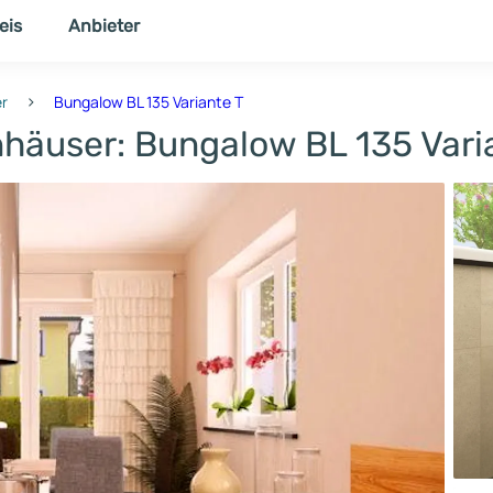
eis
Anbieter
NER
THEMENWELT
›
er
Bungalow BL 135 Variante T
nhäuser: Bungalow BL 135 Vari