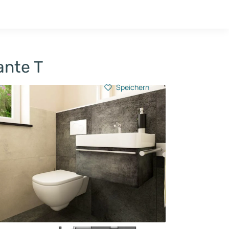
Hausbau-Quiz
Mein Konto
Baupartner
Anmelden
ante T
Speichern