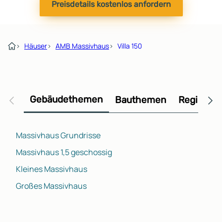
Preisdetails kostenlos anfordern
›
Häuser
›
AMB Massivhaus
›
Villa 150
Gebäudethemen
Bauthemen
Regional
Massivhaus Grundrisse
Massivhaus 1,5 geschossig
Kleines Massivhaus
Großes Massivhaus