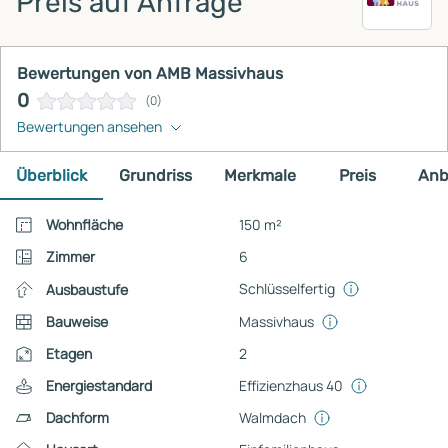
Preis auf Anfrage
Bewertungen von AMB Massivhaus
0
(0)
Bewertungen ansehen
Überblick
Grundriss
Merkmale
Preis
Anb
Wohnfläche
150 m²
Zimmer
6
Schlüsselfertig
Ausbaustufe
Bauweise
Massivhaus
Etagen
2
Energiestandard
Effizienzhaus 40
Dachform
Walmdach