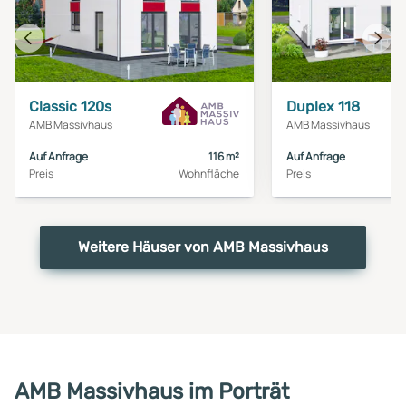
Vorheriges
Näch
Haus
Haus
Classic 120s
Duplex 118
AMB Massivhaus
AMB Massivhaus
Auf Anfrage
116 m²
Auf Anfrage
Preis
Wohnfläche
Preis
Weitere Häuser von AMB Massivhaus
AMB Massivhaus im Porträt