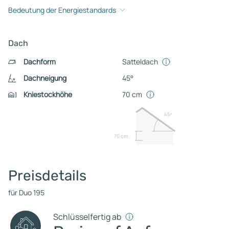
Bedeutung der Energiestandards
Dach
Dachform
Satteldach
Dachneigung
45°
Kniestockhöhe
70 cm
45º
70 cm
Preisdetails
für Duo 195
Schlüsselfertig ab