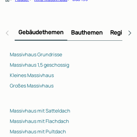
Gebäudethemen
Bauthemen
Regional
Massivhaus Grundrisse
Massivhaus 1,5 geschossig
Kleines Massivhaus
Großes Massivhaus
Massivhaus mit Satteldach
Massivhaus mit Flachdach
Massivhaus mit Pultdach