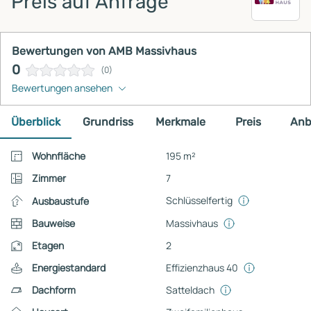
Preis auf Anfrage
Bewertungen von AMB Massivhaus
0
(0)
Bewertungen ansehen
Überblick
Grundriss
Merkmale
Preis
Anb
Wohnfläche
195 m²
Zimmer
7
Schlüsselfertig
Ausbaustufe
Bauweise
Massivhaus
Etagen
2
Energiestandard
Effizienzhaus 40
Dachform
Satteldach