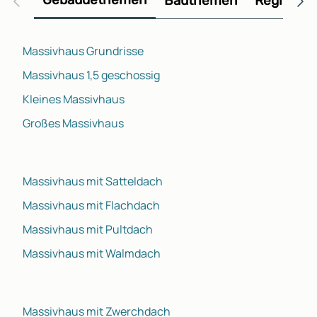
Bauthemen
Regional
Massivhaus Grundrisse
Massivhaus 1,5 geschossig
Kleines Massivhaus
Großes Massivhaus
Massivhaus mit Satteldach
Massivhaus mit Flachdach
Massivhaus mit Pultdach
Massivhaus mit Walmdach
Massivhaus mit Zwerchdach