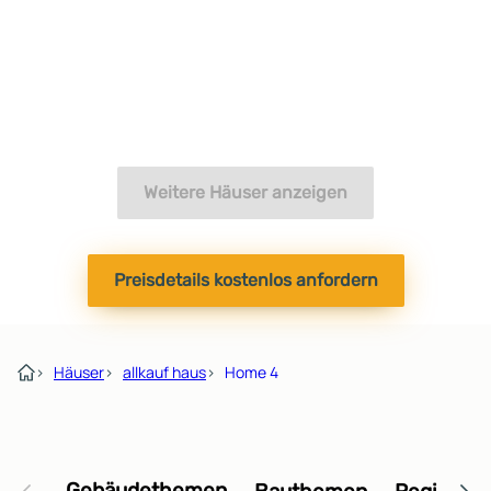
Weitere Häuser anzeigen
Preisdetails kostenlos anfordern
›
Häuser
›
allkauf haus
›
Home 4
Gebäudethemen