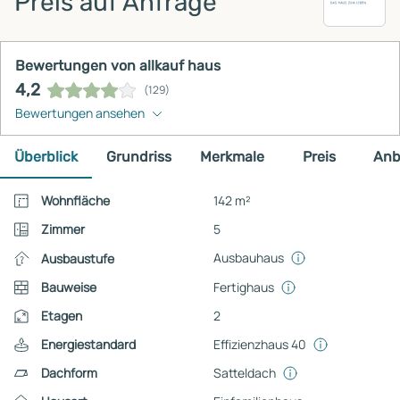
Preis auf Anfrage
Bewertungen von allkauf haus
4,2
(129)
Bewertungen ansehen
Überblick
Grundriss
Merkmale
Preis
Anb
Wohnfläche
142 m²
Zimmer
5
Ausbauhaus
Ausbaustufe
Bauweise
Fertighaus
Etagen
2
Energiestandard
Effizienzhaus 40
Dachform
Satteldach