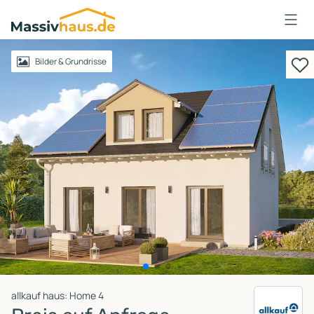
Massivhaus
Logo
Anmelden
Bilder & Grundrisse
allkauf haus: Home 4