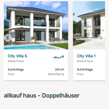
Vorheriges
Näch
Haus
Haus
City Villa 5
City Villa 1
allkauf haus
allkauf haus
Auf Anfrage
234 m²
Auf Anfrage
Preis
Wohnfläche
Preis
allkauf haus - Doppelhäuser