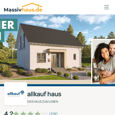
Massivhaus
Logo
Anmelden
allkauf haus
DAS HAUS ZUM LEBEN
4,2
(129)