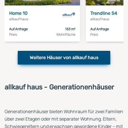
Haus
Haus
Home 10
Trendline S4
allkauf haus
allkauf haus
Auf Anfrage
163 m²
Auf Anfrage
Preis
Wohnfläche
Preis
Weitere Häuser von allkauf haus
allkauf haus - Generationenhäuser
Generationenhäuser bieten Wohnraum für zwei Familien
über zwei Etagen oder mit separater Wohnung. Eltern,
Schwiegereltern und erwachsen gewordene Kinder – mit