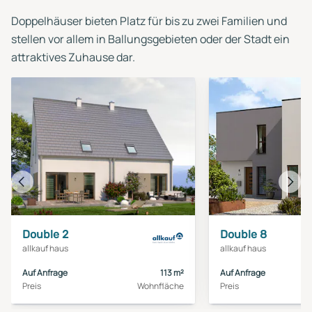
Doppelhäuser bieten Platz für bis zu zwei Familien und
stellen vor allem in Ballungsgebieten oder der Stadt ein
attraktives Zuhause dar.
Vorheriges
Näch
Haus
Haus
Double 2
Double 8
allkauf haus
allkauf haus
Auf Anfrage
113 m²
Auf Anfrage
Preis
Wohnfläche
Preis