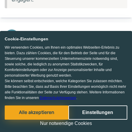
Ute N.
UN
Cookie-Einstellungen
|
Kirchheim in Schwaben
Beratung erhalten
24 Juli 2026
Wir verwenden Cookies, um Ihnen ein optimales Webseiten-Erlebnis zu
bieten. Dazu zählen Cookies, die für den Betrieb der Seite und für die
Steuerung unserer kommerziellen Unternehmensziele notwendig sind,
sowie solche, die lediglich zu anonymen Statistikzwecken, für
Sehr zu empfehlen
Komforteinstellungen oder zur Anzeige personalisierter Inhalte und
personalisierter Werbung genutzt werden.
Sehr angenehmes Gespräch. Informativ sehr
Sie können selbst entscheiden, welche Kategorien Sie zulassen möchten.
Bitte beachten Sie, dass auf Basis Ihrer Einstellungen womöglich nicht mehr
ausführlich.
alle Funktionalitäten der Seite zur Verfügung stehen. Weitere Informationen
finden Sie in unseren
Datenschutzhinweisen
.
Antwort von allkauf haus
Beantwortet innerhalb von 1 Woche
Alle akzeptieren
Einstellungen
KI Chat
Herzlichen Dank für Ihr positives Feedback! Es freut
Nur notwendige Cookies
uns sehr zu hören, dass Sie unser