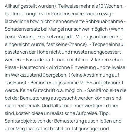
Allkauf gestellt wurden). Teilweise mehr als 10 Wochen. -
Rückmeldungen vom Kundenservice dauern ewig -
lächerliche bzw. nicht nennenswerte Rohbauabnahme -
Schadensersatz bei Mängel nur schwer möglich (Wenn
keine Manung, Fristsetzung oder Verzugsaufforderung
eingereicht wurde, fast keine Chance). - Teppeneinbau
passte von der Höhe nicht und musste nachgebessert
werden. - Fassade hatte nach nicht mal 2 Jahren schon
Risse - Haustechnik wird ohne Einweisung und teilweise
im Werkszustand übergeben. (Keine Abstimmung auf
das Haus) - Bemusterungssumme MUSS aufgebraucht
werde. Keine Gutschrift o.ä. möglich. - Sanitärobjekte die
bei der Bemusterung ausgesucht werden können sind
nicht zeitgemäß. Und falls doch hochwertigere dabei
sind, kosten diese unrealistische Aufpreise. Tipp:
Sanitärobjekte von der Bemusterung auschließen und
über Megabad selbst bestellen. Ist günstiger und