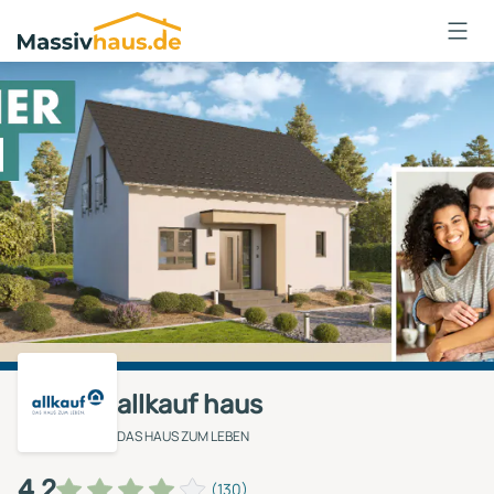
Massivhaus
Logo
Anmelden
allkauf haus
DAS HAUS ZUM LEBEN
4,2
(130)