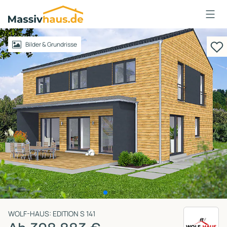
Massivhaus
Logo
Anmelden
Bilder & Grundrisse
WOLF-HAUS: EDITION S 141