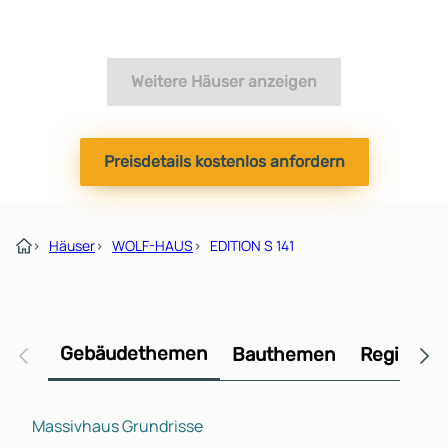
Weitere Häuser anzeigen
Preisdetails kostenlos anfordern
›
Häuser
›
WOLF-HAUS
›
EDITION S 141
Gebäudethemen
Bauthemen
Regional
Massivhaus Grundrisse