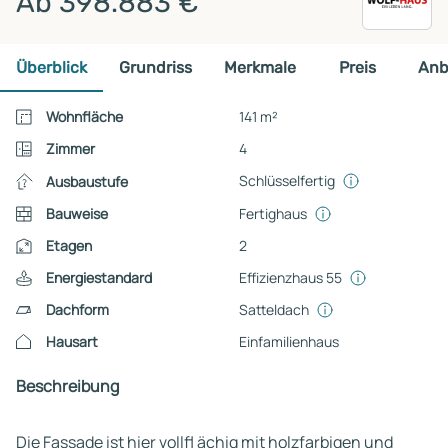
Ab 398.883 €
Überblick
Grundriss
Merkmale
Preis
Anb
Wohnfläche
141 m²
Zimmer
4
Schlüsselfertig
Ausbaustufe
Bauweise
Fertighaus
Etagen
2
Energiestandard
Effizienzhaus 55
Dachform
Satteldach
Hausart
Einfamilienhaus
Beschreibung
Die Fassade ist hier vollfl ächig mit holzfarbigen und