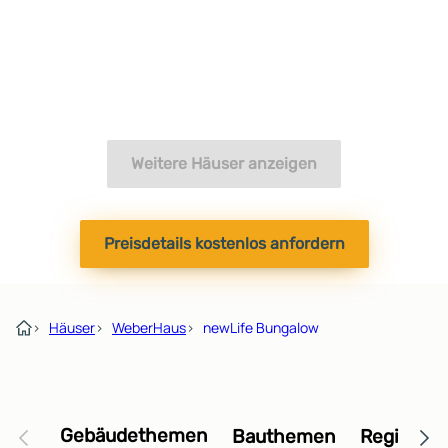
Weitere Häuser anzeigen
Preisdetails kostenlos anfordern
›
Häuser
›
WeberHaus
›
newLife Bungalow
Gebäudethemen
Bauthemen
Regional