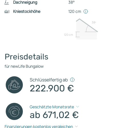
Dachneigung
38°
Kniestockhöhe
120 cm
38º
120 cm
Preisdetails
für newLife Bungalow
Schlüsselfertig ab
222.900 €
Geschätzte Monatsrate
ab 671,02 €
Finanzierungen kostenlos vergleichen