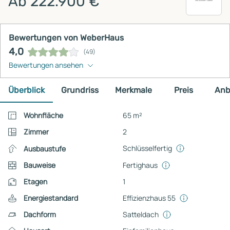
Ab 222.900 €
Bewertungen von WeberHaus
4,0
(49)
Bewertungen ansehen
Überblick
Grundriss
Merkmale
Preis
Anb
Wohnfläche
65 m²
Zimmer
2
Schlüsselfertig
Ausbaustufe
Bauweise
Fertighaus
Etagen
1
Energiestandard
Effizienzhaus 55
Dachform
Satteldach