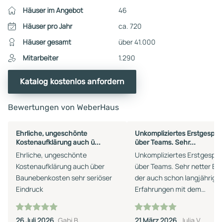
Häuser im Angebot
46
Häuser pro Jahr
ca. 720
Häuser gesamt
über 41.000
Mitarbeiter
1.290
Katalog kostenlos anfordern
Bewertungen von WeberHaus
Ehrliche, ungeschönte
Unkompliziertes Erstgespr
Kostenaufklärung auch ü...
über Teams. Sehr...
Ehrliche, ungeschönte
Unkompliziertes Erstgespr
Kostenaufklärung auch über
über Teams. Sehr netter Ber
Baunebenkosten sehr seriöser
der auch schon langjährige
Eindruck
Erfahrungen mit dem
Unternehmen hat.
26 Juli 2026
Gabi B.
21 März 2026
Julia V.