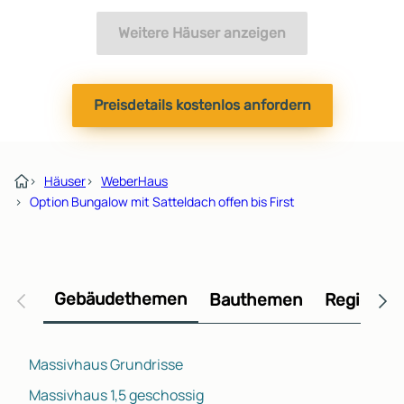
Weitere Häuser anzeigen
Preisdetails kostenlos anfordern
›
Häuser
›
WeberHaus
›
Option Bungalow mit Satteldach offen bis First
Gebäudethemen
Bauthemen
Regional
Massivhaus Grundrisse
Massivhaus 1,5 geschossig