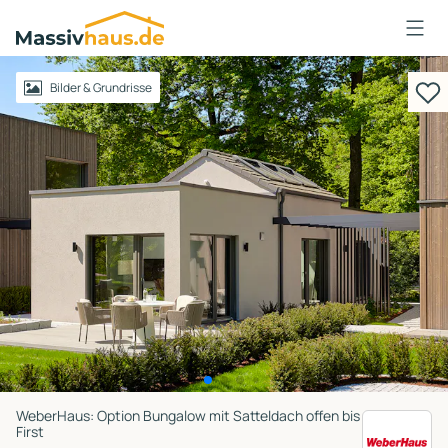
Massivhaus
Logo
Anmelden
Bilder & Grundrisse
WeberHaus: Option Bungalow mit Satteldach offen bis
First