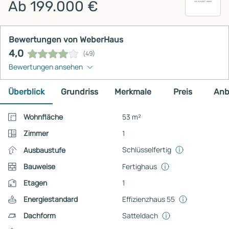
Ab 199.000 €
Bewertungen von WeberHaus
4,0
(49)
Bewertungen ansehen
Überblick
Grundriss
Merkmale
Preis
Anb
Wohnfläche
53 m²
Zimmer
1
Schlüsselfertig
Ausbaustufe
Bauweise
Fertighaus
Etagen
1
Energiestandard
Effizienzhaus 55
Dachform
Satteldach