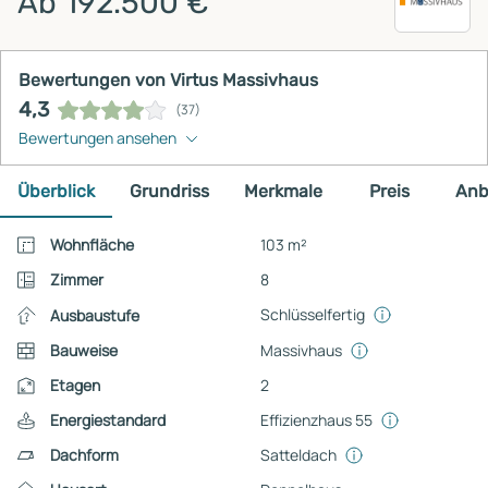
Ab 192.500 €
Bewertungen von Virtus Massivhaus
4,3
(37)
Bewertungen ansehen
Überblick
Grundriss
Merkmale
Preis
Anb
Wohnfläche
103 m²
Zimmer
8
Schlüsselfertig
Ausbaustufe
Bauweise
Massivhaus
Etagen
2
Energiestandard
Effizienzhaus 55
Dachform
Satteldach