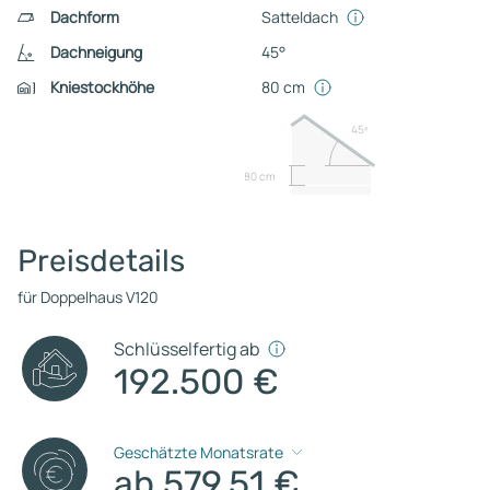
Dachform
Satteldach
Dachneigung
45°
Kniestockhöhe
80 cm
45º
80 cm
Preisdetails
für Doppelhaus V120
Schlüsselfertig ab
192.500 €
Geschätzte Monatsrate
ab 579,51 €