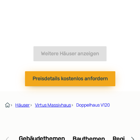
Weitere Häuser anzeigen
Preisdetails kostenlos anfordern
›
Häuser
›
Virtus Massivhaus
›
Doppelhaus V120
Gebäudethemen
Bauthemen
Regional