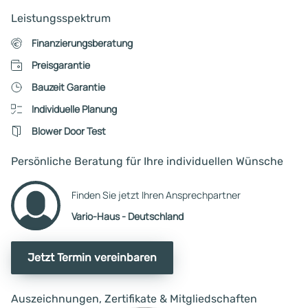
Architekten zu besprechen,
Leistungsspektrum
Möglichkeiten abzuklären.. Nun
warten wir auf das Angebot
Finanzierungsberatung
Preisgarantie
Bauzeit Garantie
Individuelle Planung
Blower Door Test
Persönliche Beratung für Ihre individuellen Wünsche
Finden Sie jetzt Ihren Ansprechpartner
Vario-Haus - Deutschland
Jetzt Termin vereinbaren
Auszeichnungen, Zertifikate & Mitgliedschaften