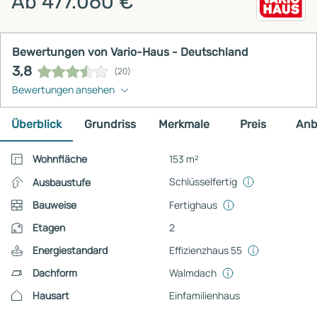
Ab 477.060 €
Bewertungen von Vario-Haus - Deutschland
3,8
(20)
Bewertungen ansehen
Überblick
Grundriss
Merkmale
Preis
Anb
Wohnfläche
153 m²
Schlüsselfertig
Ausbaustufe
Bauweise
Fertighaus
Etagen
2
Energiestandard
Effizienzhaus 55
Dachform
Walmdach
Hausart
Einfamilienhaus