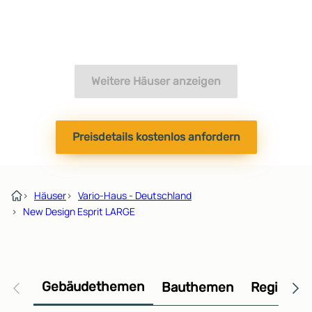
Weitere Häuser anzeigen
Preisdetails kostenlos anfordern
›
Häuser
›
Vario-Haus - Deutschland
›
New Design Esprit LARGE
Gebäudethemen
Bauthemen
Regional