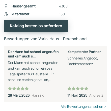
Häuser gesamt
4300
Mitarbeiter
160
Katalog kostenlos anfordern
Bewertungen von Vario-Haus - Deutschland
Der Mann hat schnell angerufen
Kompetenter Partner
und kam auch s...
Schnelles Angebot,
Der Mann hat schnell angerufen
Fachkompetenz
und kam auch schon ein paar
Tage später zur Baustelle.. Er
schaute es sich genau an,
machte Vorschläge, wie der
Anbau zu realisieren ist. Machte
28 März 2026
Hanni K.
14 Nov. 2025
Andrea Z.
Fotos, hörte sich unsere
Vorstellung an Danach
Alle Bewertungen ansehen
versprach er, alles mit ihrem