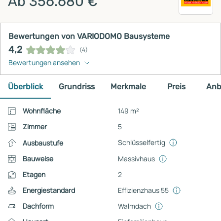
Ab 356.680 €
Bewertungen von VARIODOMO Bausysteme
4,2
(4)
Bewertungen ansehen
Überblick
Grundriss
Merkmale
Preis
Anb
Wohnfläche
149 m²
Zimmer
5
Schlüsselfertig
Ausbaustufe
Bauweise
Massivhaus
Etagen
2
Energiestandard
Effizienzhaus 55
Dachform
Walmdach