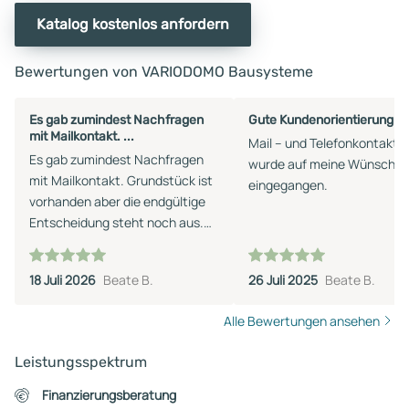
Katalog kostenlos anfordern
Bewertungen von VARIODOMO Bausysteme
Es gab zumindest Nachfragen
Gute Kundenorientierung
mit Mailkontakt. ...
Mail – und Telefonkontakt. 
Es gab zumindest Nachfragen
wurde auf meine Wünsche
mit Mailkontakt. Grundstück ist
eingegangen.
vorhanden aber die endgültige
Entscheidung steht noch aus.
Ich muss erst andere Immobilien
veräußern um die Aufnahme
18 Juli 2026
Beate B.
26 Juli 2025
Beate B.
eines Kredites zu vermeiden.
Alle Bewertungen ansehen
Leistungsspektrum
Finanzierungsberatung