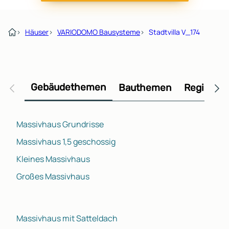
›
Häuser
›
VARIODOMO Bausysteme
›
Stadtvilla V_174
Gebäudethemen
Bauthemen
Regional
Massivhaus Grundrisse
Massivhaus 1,5 geschossig
Kleines Massivhaus
Großes Massivhaus
Massivhaus mit Satteldach