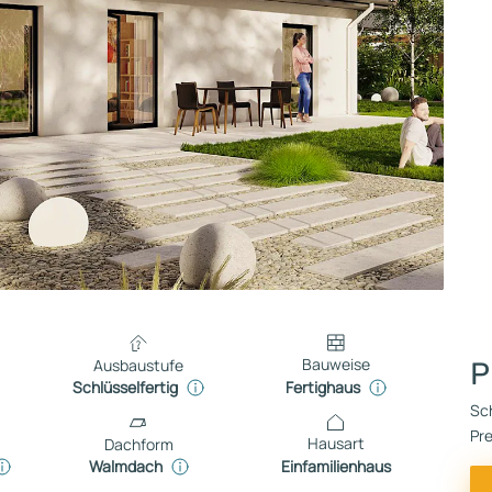
Bauweise
Ausbaustufe
P
Fertighaus
Schlüsselfertig
Sch
Pre
Hausart
Dachform
Einfamilienhaus
Walmdach