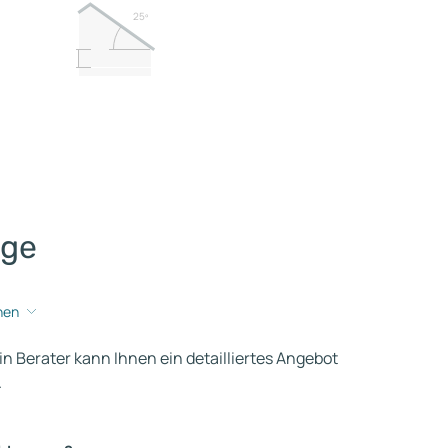
25º
age
hen
ein Berater kann Ihnen ein detailliertes Angebot
.