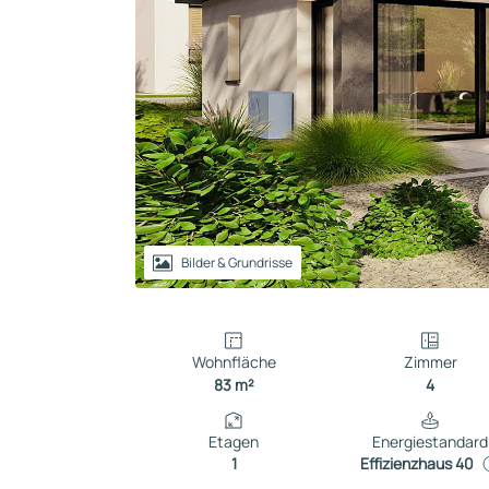
Reihenhaus
Containerhaus
Einliegerwohnung
Bungalow
Bilder & Grundrisse
Wohnfläche
Zimmer
83 m²
4
Etagen
Energiestandard
1
Effizienzhaus 40