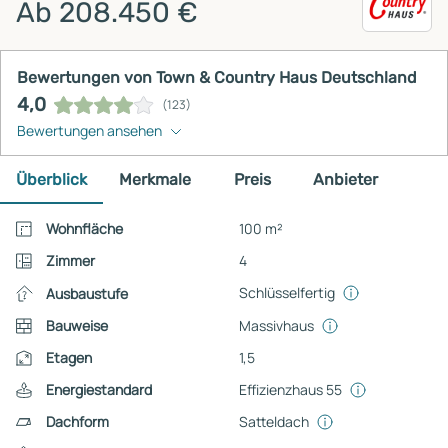
Ab 208.450 €
Bewertungen von Town & Country Haus Deutschland
4,0
(123)
Bewertungen ansehen
Überblick
Merkmale
Preis
Anbieter
Wohnfläche
100 m²
Zimmer
4
Schlüsselfertig
Ausbaustufe
Bauweise
Massivhaus
Etagen
1,5
Energiestandard
Effizienzhaus 55
Dachform
Satteldach