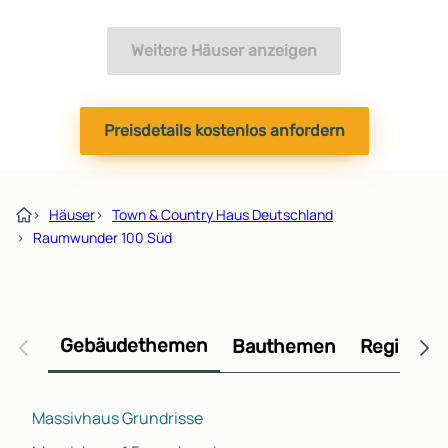
Weitere Häuser anzeigen
Preisdetails kostenlos anfordern
›
Häuser
›
Town & Country Haus Deutschland
›
Raumwunder 100 Süd
Gebäudethemen
Bauthemen
Regional
Massivhaus Grundrisse