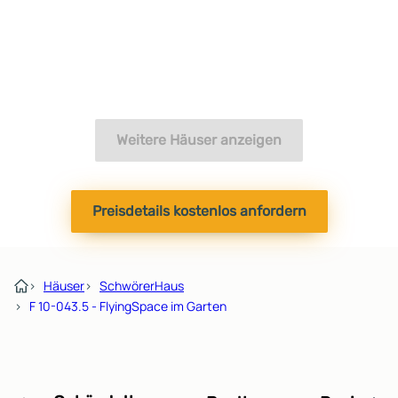
Weitere Häuser anzeigen
Preisdetails kostenlos anfordern
›
Häuser
›
SchwörerHaus
›
F 10-043.5 - FlyingSpace im Garten