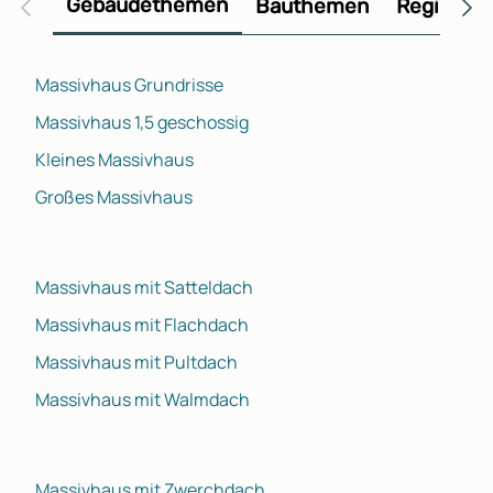
Gebäudethemen
Bauthemen
Regional
Massivhaus Grundrisse
Massivhaus 1,5 geschossig
Kleines Massivhaus
Großes Massivhaus
Massivhaus mit Satteldach
Massivhaus mit Flachdach
Massivhaus mit Pultdach
Massivhaus mit Walmdach
Massivhaus mit Zwerchdach