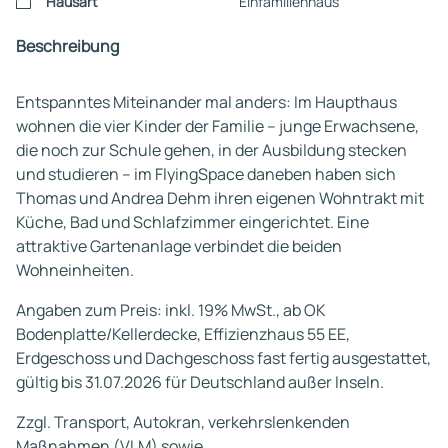
Hausart
Einfamilienhaus
Beschreibung
Entspanntes Miteinander mal anders: Im Haupthaus
wohnen die vier Kinder der Familie – junge Erwachsene,
die noch zur Schule gehen, in der Ausbildung stecken
und studieren – im FlyingSpace daneben haben sich
Thomas und Andrea Dehm ihren eigenen Wohntrakt mit
Küche, Bad und Schlafzimmer eingerichtet. Eine
attraktive Gartenanlage verbindet die beiden
Wohneinheiten.
Angaben zum Preis: inkl. 19% MwSt., ab OK
Bodenplatte/Kellerdecke, Effizienzhaus 55 EE,
Erdgeschoss und Dachgeschoss fast fertig ausgestattet,
gültig bis 31.07.2026 für Deutschland außer Inseln.
Zzgl. Transport, Autokran, verkehrslenkenden
Maßnahmen (VLM) sowie