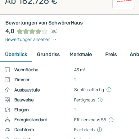
Ab 182.726 €
Bewertungen von SchwörerHaus
4,0
(96)
Bewertungen ansehen
Überblick
Grundriss
Merkmale
Preis
Anb
Wohnfläche
43 m²
Zimmer
1
Schlüsselfertig
Ausbaustufe
Bauweise
Fertighaus
Etagen
1
Energiestandard
Effizienzhaus 55
Dachform
Flachdach