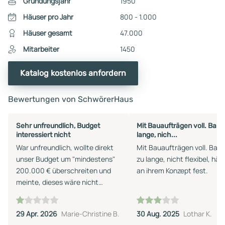
Gründungsjahr
1950
Häuser pro Jahr
800 - 1.000
Häuser gesamt
47.000
Mitarbeiter
1450
Katalog kostenlos anfordern
Bewertungen von SchwörerHaus
Sehr unfreundlich, Budget
Mit Bauaufträgen voll. Bauz
interessiert nicht
lange, nich...
War unfreundlich, wollte direkt
Mit Bauaufträgen voll. Bauz
unser Budget um "mindestens"
zu lange, nicht flexibel, hält
200.000 € überschreiten und
an ihrem Konzept fest.
meinte, dieses wäre nicht
möglich umzusetzen. Andere
Firmen halten unser gesetztes
29 Apr. 2026
Marie-Christine B.
30 Aug. 2025
Lothar K.
Budget weitestgehend ein.