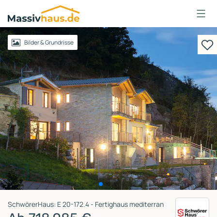
Massivhaus
Logo
Anmelden
Bilder & Grundrisse
SchwörerHaus: E 20-172.4 - Fertighaus mediterran