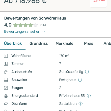
Ab 718.985 €
Bewertungen von SchwörerHaus
4,0
(96)
Bewertungen ansehen
Überblick
Grundriss
Merkmale
Preis
Anb
Wohnfläche
170 m²
Zimmer
7
Schlüsselfertig
Ausbaustufe
Bauweise
Fertighaus
Etagen
2
Energiestandard
Effizienzhaus 55
Dachform
Satteldach