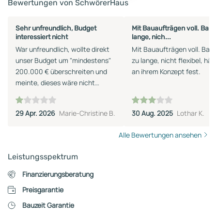
Bewertungen von SchwörerHaus
Sehr unfreundlich, Budget
Mit Bauaufträgen voll. Bauz
interessiert nicht
lange, nich...
War unfreundlich, wollte direkt
Mit Bauaufträgen voll. Bauz
unser Budget um "mindestens"
zu lange, nicht flexibel, hält
200.000 € überschreiten und
an ihrem Konzept fest.
meinte, dieses wäre nicht
möglich umzusetzen. Andere
Firmen halten unser gesetztes
29 Apr. 2026
Marie-Christine B.
30 Aug. 2025
Lothar K.
Budget weitestgehend ein.
Alle Bewertungen ansehen
Leistungsspektrum
Finanzierungsberatung
Preisgarantie
Bauzeit Garantie