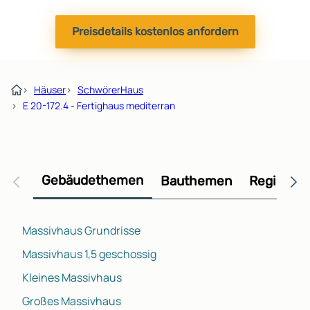
Preisdetails kostenlos anfordern
›
Häuser
›
SchwörerHaus
›
E 20-172.4 - Fertighaus mediterran
Gebäudethemen
Bauthemen
Regional
Massivhaus Grundrisse
Massivhaus 1,5 geschossig
Kleines Massivhaus
Großes Massivhaus