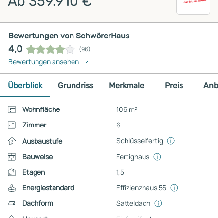
Ab 359.910 €
Bewertungen von SchwörerHaus
4,0
(96)
Bewertungen ansehen
Überblick
Grundriss
Merkmale
Preis
Anb
Wohnfläche
106 m²
Zimmer
6
Schlüsselfertig
Ausbaustufe
Bauweise
Fertighaus
Etagen
1,5
Energiestandard
Effizienzhaus 55
Dachform
Satteldach