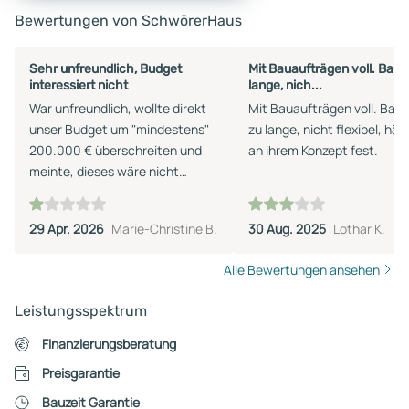
Bewertungen von SchwörerHaus
Sehr unfreundlich, Budget
Mit Bauaufträgen voll. Bauz
interessiert nicht
lange, nich...
War unfreundlich, wollte direkt
Mit Bauaufträgen voll. Bauz
unser Budget um "mindestens"
zu lange, nicht flexibel, hält
200.000 € überschreiten und
an ihrem Konzept fest.
meinte, dieses wäre nicht
möglich umzusetzen. Andere
Firmen halten unser gesetztes
29 Apr. 2026
Marie-Christine B.
30 Aug. 2025
Lothar K.
Budget weitestgehend ein.
Alle Bewertungen ansehen
Leistungsspektrum
Finanzierungsberatung
Preisgarantie
Bauzeit Garantie