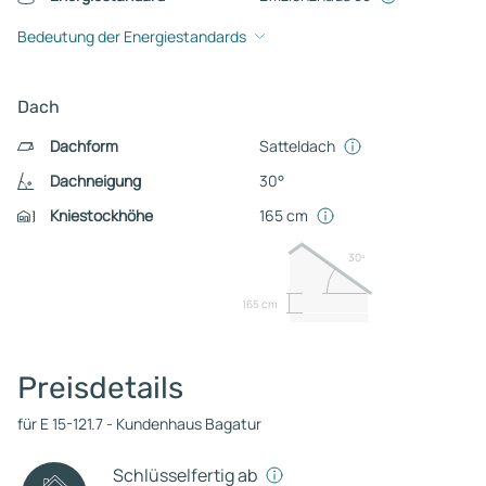
Bedeutung der Energiestandards
Dach
Dachform
Satteldach
Dachneigung
30°
Kniestockhöhe
165 cm
30º
165 cm
Preisdetails
für E 15-121.7 - Kundenhaus Bagatur
Schlüsselfertig ab