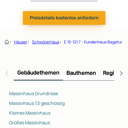
Preisdetails kostenlos anfordern
›
Häuser
›
SchwörerHaus
›
E 15-121.7 - Kundenhaus Bagatur
Gebäudethemen
Bauthemen
Regional
Massivhaus Grundrisse
Massivhaus 1,5 geschossig
Kleines Massivhaus
Großes Massivhaus