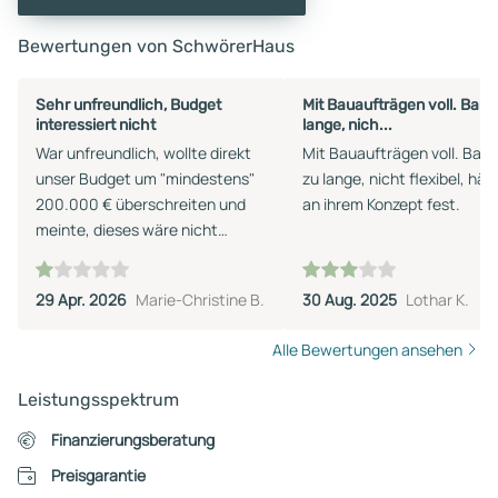
Bewertungen von SchwörerHaus
Sehr unfreundlich, Budget
Mit Bauaufträgen voll. Bauz
interessiert nicht
lange, nich...
War unfreundlich, wollte direkt
Mit Bauaufträgen voll. Bauz
unser Budget um "mindestens"
zu lange, nicht flexibel, hält
200.000 € überschreiten und
an ihrem Konzept fest.
meinte, dieses wäre nicht
möglich umzusetzen. Andere
Firmen halten unser gesetztes
29 Apr. 2026
Marie-Christine B.
30 Aug. 2025
Lothar K.
Budget weitestgehend ein.
Alle Bewertungen ansehen
Leistungsspektrum
Finanzierungsberatung
Preisgarantie