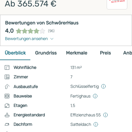
Ab 365.574 €
Bewertungen von SchwörerHaus
4,0
(96)
Bewertungen ansehen
Überblick
Grundriss
Merkmale
Preis
Anb
Wohnfläche
131 m²
Zimmer
7
Schlüsselfertig
Ausbaustufe
Bauweise
Fertighaus
Etagen
1,5
Energiestandard
Effizienzhaus 55
Dachform
Satteldach