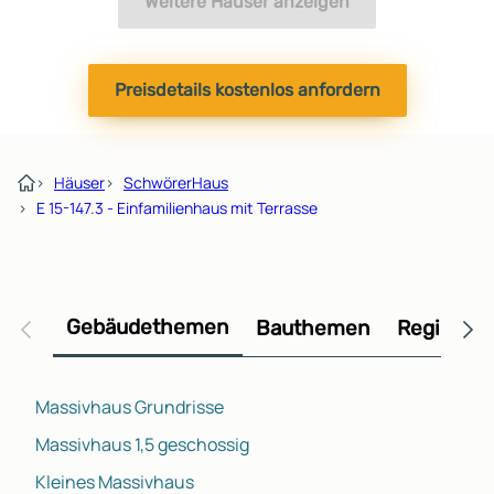
Weitere Häuser anzeigen
Preisdetails kostenlos anfordern
›
Häuser
›
SchwörerHaus
›
E 15-147.3 - Einfamilienhaus mit Terrasse
Gebäudethemen
Bauthemen
Regional
Massivhaus Grundrisse
Massivhaus 1,5 geschossig
Kleines Massivhaus