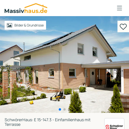
Massivhaus
Logo
Anmelden
Bilder & Grundrisse
SchwörerHaus: E 15-147.3 - Einfamilienhaus mit
Terrasse