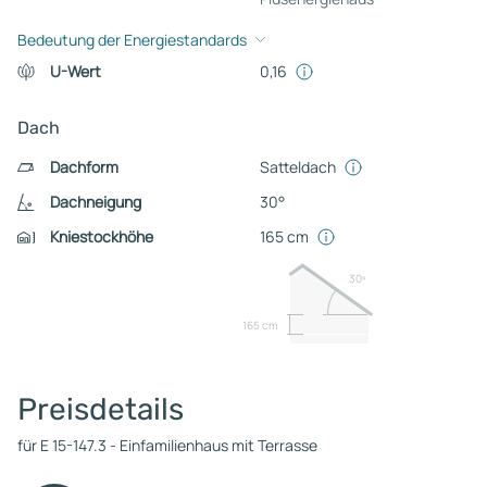
Bedeutung der Energiestandards
U-Wert
0,16
Dach
Dachform
Satteldach
Dachneigung
30°
Kniestockhöhe
165 cm
30º
165 cm
Preisdetails
für E 15-147.3 - Einfamilienhaus mit Terrasse