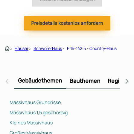
Preisdetails kostenlos anfordern
›
Häuser
›
SchwörerHaus
›
E 15-142.5 - Country-Haus
Gebäudethemen
Bauthemen
Regional
Massivhaus Grundrisse
Massivhaus 1,5 geschossig
Kleines Massivhaus
Großes Massivhaus