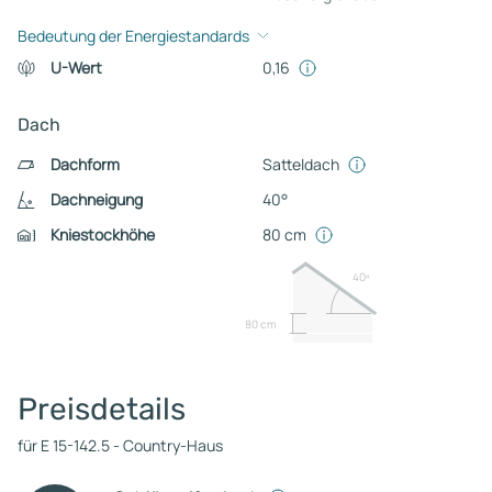
Bedeutung der Energiestandards
U-Wert
0,16
Dach
Dachform
Satteldach
Dachneigung
40°
Kniestockhöhe
80 cm
40º
80 cm
Preisdetails
für E 15-142.5 - Country-Haus