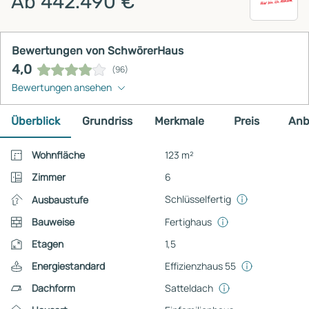
Ab 442.490 €
Bewertungen von SchwörerHaus
4,0
(96)
Bewertungen ansehen
Überblick
Grundriss
Merkmale
Preis
Anb
Wohnfläche
123 m²
Zimmer
6
Schlüsselfertig
Ausbaustufe
Bauweise
Fertighaus
Etagen
1,5
Energiestandard
Effizienzhaus 55
Dachform
Satteldach