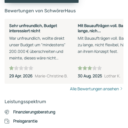
Bewertungen von SchwörerHaus
Sehr unfreundlich, Budget
Mit Bauaufträgen voll. Bauz
interessiert nicht
lange, nich...
War unfreundlich, wollte direkt
Mit Bauaufträgen voll. Bauz
unser Budget um "mindestens"
zu lange, nicht flexibel, hält
200.000 € überschreiten und
an ihrem Konzept fest.
meinte, dieses wäre nicht
möglich umzusetzen. Andere
Firmen halten unser gesetztes
29 Apr. 2026
Marie-Christine B.
30 Aug. 2025
Lothar K.
Budget weitestgehend ein.
Alle Bewertungen ansehen
Leistungsspektrum
Finanzierungsberatung
Preisgarantie