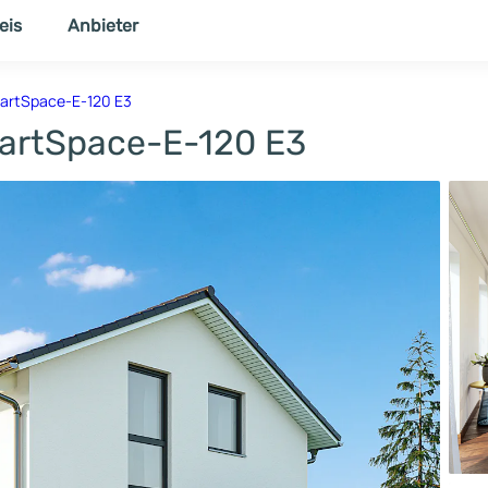
eis
Anbieter
NER
THEMENWELT
artSpace-E-120 E3
rtSpace-E-120 E3