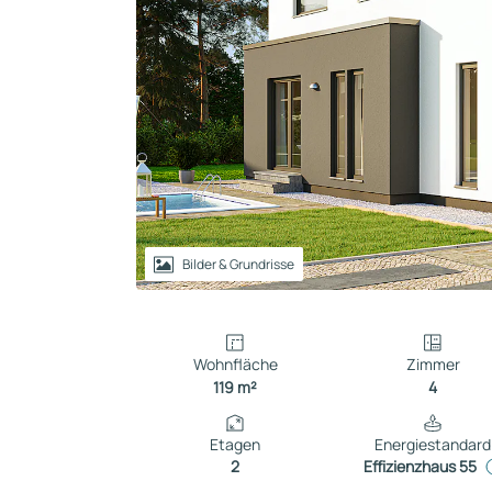
Reihenhaus
Containerhaus
Einliegerwohnung
Bungalow
Bilder & Grundrisse
Wohnfläche
Zimmer
119 m²
4
Etagen
Energiestandard
2
Effizienzhaus 55