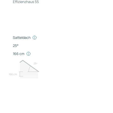
Effizienzhaus 55
Satteldach
25°
166 cm
25º
166 cm