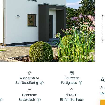
Bauweise
Ausbaustufe
A
Fertighaus
Schlüsselfertig
Sch
Mo
Hausart
Dachform
Einfamilienhaus
Satteldach